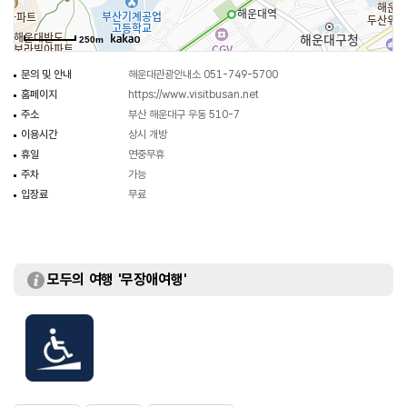
250m
문의 및 안내
해운대관광안내소 051-749-5700
홈페이지
https://www.visitbusan.net
주소
부산 해운대구 우동 510-7
이용시간
상시 개방
휴일
연중무휴
주차
가능
입장료
무료
모두의 여행 '무장애여행'