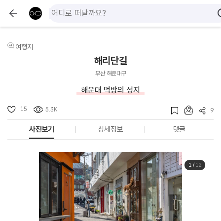
여행지
해리단길
부산 해운대구
해운대 먹방의 성지
15
5.3K
9
사진보기
상세정보
댓글
1
/
12