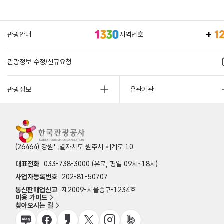
관광안내
지역번호
관광정보 수정/신규요청
관광정보
유관기관
(26464) 강원특별자치도 원주시 세계로 10
대표전화
033-738-3000 (유료, 평일 09시~18시)
사업자등록번호
202-81-50707
통신판매업신고
제2009-서울중구-1234호
이용 가이드
찾아오시는 길