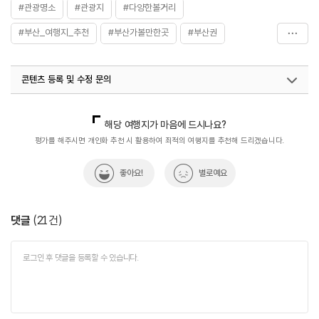
#관광명소
#관광지
#다양한볼거리
#부산_여행지_추천
#부산가볼만한곳
#부산권
#친구와함께
#카페거리
#해운대
콘텐츠 등록 및 수정 문의
국내디지털마케팅팀
033-813-3500
열린관광콘텐츠팀(열린관광-모두의여행)
033-738-3425
해당 여행지가 마음에 드시나요?
평가를 해주시면 개인화 추천 시 활용하여 최적의 여행지를 추천해 드리겠습니다.
좋아요!
별로예요
댓글
(
21
건)