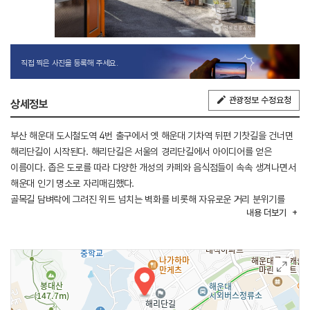
직접 찍은 사진을 등록해 주세요.
관광정보 수정요청
상세정보
부산 해운대 도시철도역 4번 출구에서 옛 해운대 기차역 뒤편 기찻길을 건너면
해리단길이 시작된다. 해리단길은 서울의 경리단길에서 아이디어를 얻은
이름이다. 좁은 도로를 따라 다양한 개성의 카페와 음식점들이 속속 생겨나면서
해운대 인기 명소로 자리매김했다.
골목길 담벼락에 그려진 위트 넘치는 벽화를 비롯해 자유로운 거리 분위기를
내용
더보기
즐길 수 있어 시민들은 물론 관광객들도 일부러 찾아오는 곳이다. 사진 찍기
좋은 아기자기한 외관의 카페와 식당, 색다른 기념품을 판매하는 소품샙,
비정기적으로 열리는 플리마켓 등 다채로운 볼거리가 발길을 끌어모은다.