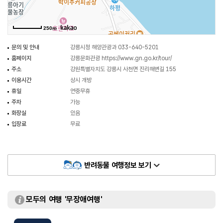
250m
문의 및 안내
강릉시청 해양관광과 033-640-5201
홈페이지
강릉문화관광
https://www.gn.go.kr/tour/
주소
강원특별자치도 강릉시 사천면 진리해변길 155
이용시간
상시 개방
휴일
연중무휴
주차
가능
화장실
있음
입장료
무료
반려동물 여행정보 보기
모두의 여행 '무장애여행'