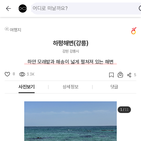
여행지
하평해변(강릉)
강원 강릉시
하얀 모래밭과 해송이 넓게 펼쳐져 있는 해변
8
3.3K
5
사진보기
상세정보
댓글
1
/
11