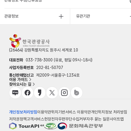
관광정보 수정/신규요청
관광정보
유관기관
(26464) 강원특별자치도 원주시 세계로 10
대표전화
033-738-3000 (유료, 평일 09시~18시)
사업자등록번호
202-81-50707
통신판매업신고
제2009-서울중구-1234호
이용 가이드
찾아오시는 길
개인정보처리방침
이용약관
위치기반서비스 이용약관
개인위치정보 처리방침
저작권정책
고객서비스헌장
전자우편무단수집거부
자주 묻는 질문
사이트맵