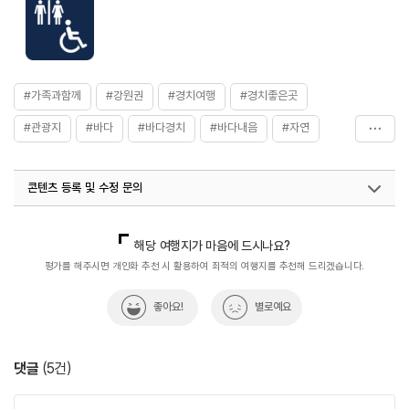
#가족과함께
#강원권
#경치여행
#경치좋은곳
#관광지
#바다
#바다경치
#바다내음
#자연
#하평해변
#휴식하기좋은곳
콘텐츠 등록 및 수정 문의
국내디지털마케팅팀
033-813-3500
열린관광콘텐츠팀(열린관광-모두의여행)
033-738-3425
해당 여행지가 마음에 드시나요?
평가를 해주시면 개인화 추천 시 활용하여 최적의 여행지를 추천해 드리겠습니다.
좋아요!
별로예요
댓글
(
5
건)