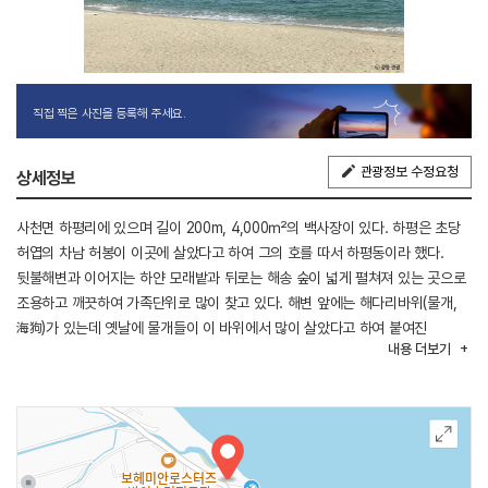
직접 찍은 사진을 등록해 주세요.
관광정보 수정요청
상세정보
사천면 하평리에 있으며 길이 200m, 4,000㎡의 백사장이 있다. 하평은 초당
허엽의 차남 허봉이 이곳에 살았다고 하여 그의 호를 따서 하평동이라 했다.
뒷불해변과 이어지는 하얀 모래밭과 뒤로는 해송 숲이 넓게 펼쳐져 있는 곳으로
조용하고 깨끗하여 가족단위로 많이 찾고 있다. 해변 앞에는 해다리바위(물개,
海狗)가 있는데 옛날에 물개들이 이 바위에서 많이 살았다고 하여 붙여진
내용
더보기
이름이며 그 울음소리가 민가에까지 들렸다고 한다. 민박을 이용할 수 있고
횟집들이 많아 싱싱한 회를 맛볼 수 있다.