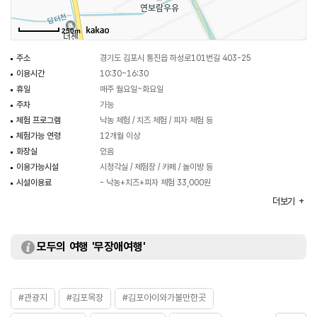
방문객들의 놀이공간으로 시간제한 없이 무료로 이용할 수 있다. 연보람목장은
순수한 눈빛의 동물들을 직접 만져보고 먹이를 주는 체험을 통해 자라나는
250m
아이들에게 소중한 추억을 선물하는 공간이다.
주소
경기도 김포시 통진읍 하성로101번길 403-25
이용시간
10:30~16:30
휴일
매주 월요일~화요일
주차
가능
체험 프로그램
낙농 체험 / 치즈 체험 / 피자 체험 등
체험가능 연령
12개월 이상
화장실
있음
이용가능시설
시청각실 / 체험장 / 카페 / 놀이방 등
시설이용료
- 낙농+치즈+피자 체험 33,000원
- 보호자 5,000원
더보기
- 캐빈 팜크닉 100,000원
모두의 여행 '무장애여행'
#관광지
#김포목장
#김포아이와가볼만한곳