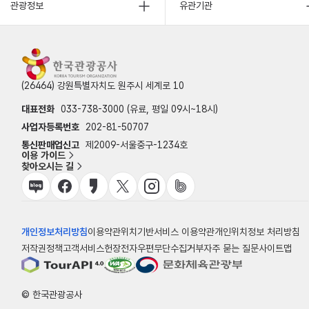
관광정보
유관기관
(26464) 강원특별자치도 원주시 세계로 10
대표전화
033-738-3000 (유료, 평일 09시~18시)
사업자등록번호
202-81-50707
통신판매업신고
제2009-서울중구-1234호
이용 가이드
찾아오시는 길
개인정보처리방침
이용약관
위치기반서비스 이용약관
개인위치정보 처리방침
저작권정책
고객서비스헌장
전자우편무단수집거부
자주 묻는 질문
사이트맵
© 한국관광공사