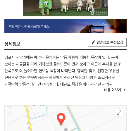
직접 찍은 사진을 등록해 주세요.
관광정보 수정요청
상세정보
김포시 서암리에는 예약제 운영하는 낙동 체험이 가능한 목장이 있다. 논이
보이는 시골길을 따라 가다보면 플레이존이 먼저 보이고 이곳에 주차를 한 뒤
안쪽으로 더 들어가면 연보람 목장이 나타난다. 행복한 젖소, 건강한 우유를
신념으로 하는 연보람목장은 깨끗하게 관리된 목장과 다양한 즐길거리로
가족단위 방문객에게 인기만점이다. 대규모 목장은 아니지만 잘 관리된
내용
더보기
체험장과 카페, 놀이시설이 알차게 구성되어 있어 아이들이 지루할 틈이 없다.
하루에 2번 진행되는 체험 수업은 어린 송아지에게 직접 우유 주기, 목장안에
있는 동물들에게 먹이 주기, 부모님과 함께 치즈와 피자 만들기로 구성되어있다.
피자가 구워질 동안 야외로 나가서 트랙터를 타기도 하고 직접 젖소의 젖을
짜보는 경험도 할 수 있다. 마무리로 직접 만든 피자 시식까지 그야말로 꽉 찬
구성에 아이와 부모 모두에게 만족감을 선사한다. 플레이존은 어린이