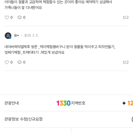
아이들이 동물과 교감하며 체험할수 있는 곳이라 좋아요 예약하기 성공해서
가족나들이 잘 다녀왔어요
0
0
신고
유*
2025. 2. 3.
네이버예약결제후 방문 ,먹이체험용바구니 받아 동물들 먹이주고 피자만들기,
젖짜기체험 ,트랙터타기 .재밌게 보냈어요
0
0
신고
관광안내
지역번호
관광정보 수정/신규요청