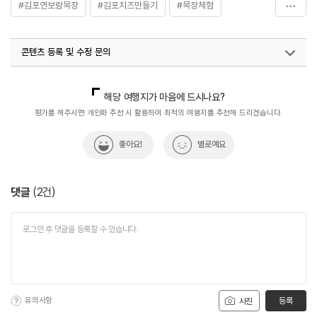
#김포연보람목장
#김포치즈만들기
#목장체험
#서울근교낙농체험
#피자만들기체험
콘텐츠 등록 및 수정 문의
국내디지털마케팅팀
033-813-3500
해당 여행지가 마음에 드시나요?
평가를 해주시면 개인화 추천 시 활용하여 최적의 여행지를 추천해 드리겠습니다.
좋아요!
별로예요
댓글
(
2
건)
유의사항
등록
사진