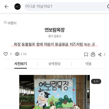
여행지
연보람목장
경기 김포시
목장 동물들과 함께 마음이 몽글몽글 치즈처럼 녹는 곳
6
1.1K
3
사진보기
상세정보
댓글
1
/
8