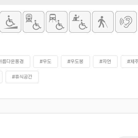
아름다운풍경
#우도
#우도봉
#자연
#제
#휴식공간
500