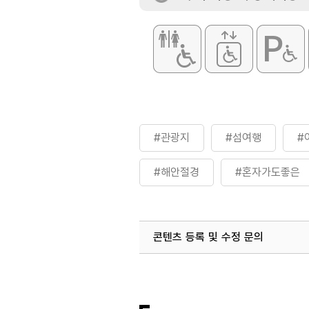
#관광지
#섬여행
#
#해안절경
#혼자가도좋은
콘텐츠 등록 및 수정 문의
국내디지털마케팅팀
033-813-3