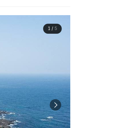
1
/
5