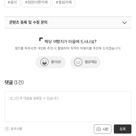
#음식
#정원이쁜카페
#힐링카페
콘텐츠 등록 및 수정 문의
국내디지털마케팅팀
033-813-3500
해당 여행지가 마음에 드시나요?
평가를 해주시면 개인화 추천 시 활용하여 최적의 여행지를 추천해 드리겠습니다.
좋아요!
별로예요
댓글
(
1
건)
유의사항
등록
사진