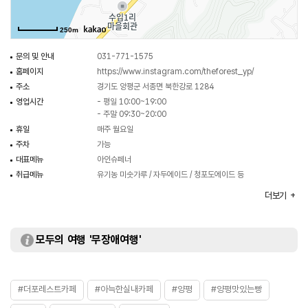
250m
문의 및 안내
031-771-1575
홈페이지
https://www.instagram.com/theforest_yp/
주소
경기도 양평군 서종면 북한강로 1284
영업시간
- 평일 10:00~19:00
- 주말 09:30~20:00
휴일
매주 월요일
주차
가능
대표메뉴
아인슈페너
취급메뉴
유기농 미숫가루 / 자두에이드 / 청포도에이드 등
화장실
있음
더보기
모두의 여행 '무장애여행'
#더포레스트카페
#아늑한실내카페
#양평
#양평맛있는빵