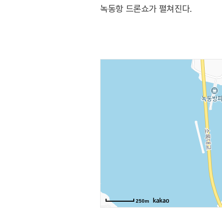
녹동항 드론쇼가 펼쳐진다.
(출처 : 고흥군 문화관광 홈페이지)
250m