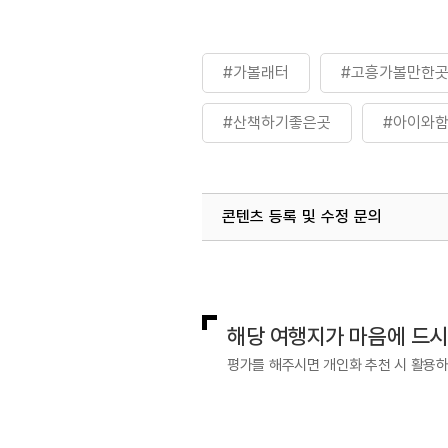
#가볼래터
#고흥가볼만한
#산책하기좋은곳
#아이와
#휴식공간
#휴식여행
콘텐츠 등록 및 수정 문의
국내디지털마케팅팀
033-813-3
해당 여행지가 마음에 드
평가를 해주시면 개인화 추천 시 활용