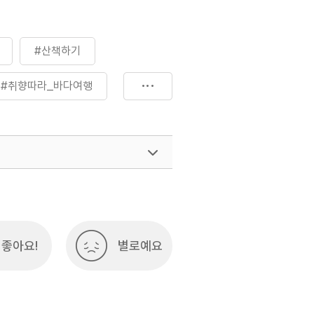
#산책하기
#취향따라_바다여행
여행)
033-738-3425
좋아요!
별로예요