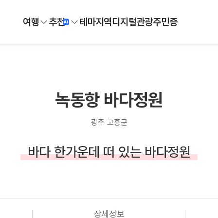
여행
추천
테마
지역
디지털
관광주민증
녹동항 바다정원
광주 고흥군
바다 한가운데 떠 있는 바다정원
상세정보