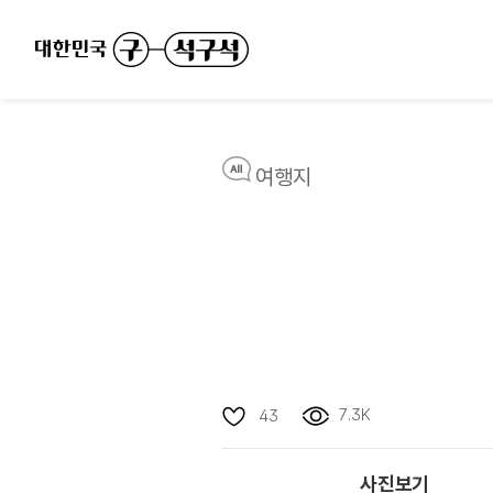
여행지
7.3K
43
사진보기