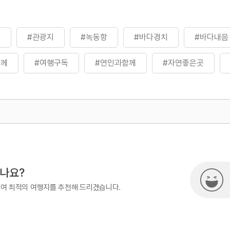
곳
#관광지
#녹동항
#바다경치
#바다내음
함께
#여행구독
#연인과함께
#자연좋은곳
#휴식하기좋은곳
500
열린관광콘텐츠팀(열린관광-모두의
시나요?
하여 최적의 여행지를 추천해 드리겠습니다.