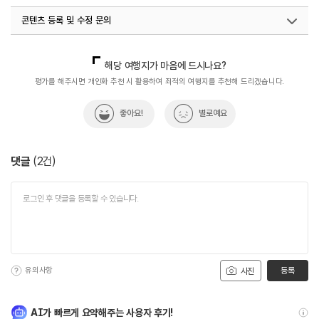
콘텐츠 등록 및 수정 문의
#트래킹코스
국내디지털마케팅팀
033-813-3500
해당 여행지가 마음에 드시나요?
평가를 해주시면 개인화 추천 시 활용하여 최적의 여행지를 추천해 드리겠습니다.
좋아요!
별로예요
댓글
(
2
건)
유의사항
등록
사진
AI가 빠르게 요약해주는 사용자 후기!