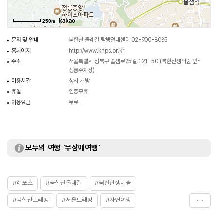
250m
문의 및 안내
북한산 둘레길 탐방안내센터 02-900-8085
홈페이지
http://www.knps.or.kr
주소
서울특별시 성북구 솔샘로25길 121-50 (북한산생태숲 앞~
정릉주차장)
이용시간
상시 개방
휴일
연중무휴
이용요금
무료
모두의 여행 '무장애여행'
#레포츠
#북한산둘레길
#북한산생태숲
#북한산트래킹
#서울트래킹
#자연여행
#자연좋은곳
#자연풍경
#자연환경
#트래킹