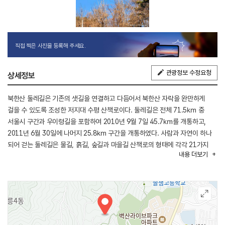
직접 찍은 사진을 등록해 주세요.
관광정보 수정요청
상세정보
북한산 둘레길은 기존의 샛길을 연결하고 다듬어서 북한산 자락을 완만하게
걸을 수 있도록 조성한 저지대 수평 산책로이다. 둘레길은 전체 71.5㎞ 중
서울시 구간과 우이령길을 포함하여 2010년 9월 7일 45.7㎞를 개통하고,
2011년 6월 30일에 나머지 25.8㎞ 구간을 개통하였다. 사람과 자연이 하나
되어 걷는 둘레길은 물길, 흙길, 숲길과 마을길 산책로의 형태에 각각 21가지
내용
더보기
테마를 구성한 길이다. 누구나 쉽게 이용할 수 있는 둘레길을 우리의 소중한
자연을 보존하는 길, 그리고 역사와 문화, 생태를 체험할 수 있는 길이다.
21가지 테마 중 4구간인 솔샘길은 예부터 소나무가 무성하고 맑은 샘이 있어
솔샘이라 불린 곳이다. 이 구간을 지나가는 동안에는 거쳐가는 북한산생태숲은
성북구의 대표적인 도시공원으로 작은 꽃길을 따라 야생화단지가 잘 조성되어
있는 것으로 유명하다. 거리는 총 2.1㎞이며, 약 1시간이 소요된다.