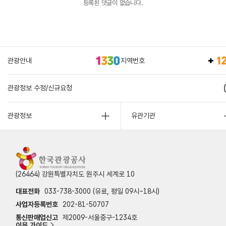
등록된 댓글이 없습니다.
관광안내
지역번호
관광정보 수정/신규요청
관광정보
유관기관
(26464) 강원특별자치도 원주시 세계로 10
대표전화
033-738-3000 (유료, 평일 09시~18시)
사업자등록번호
202-81-50707
통신판매업신고
제2009-서울중구-1234호
이용 가이드