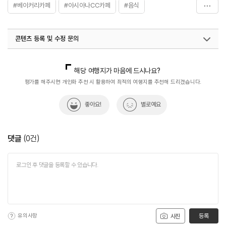
#베이커리카페
#아시아나CC카페
#음식
#처인구카페
#코드라인카페
콘텐츠 등록 및 수정 문의
국내디지털마케팅팀
033-813-3500
해당 여행지가 마음에 드시나요?
평가를 해주시면 개인화 추천 시 활용하여 최적의 여행지를 추천해 드리겠습니다.
좋아요!
별로예요
댓글
(
0
건)
유의사항
등록
사진