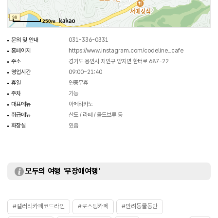
250m
문의 및 안내
031-336-0331
홈페이지
https://www.instagram.com/codeline_cafe
주소
경기도 용인시 처인구 양지면 한터로 687-22
영업시간
09:00~21:40
휴일
연중무휴
주차
가능
대표메뉴
아메리카노
취급메뉴
산도 / 라떼 / 콜드브루 등
화장실
있음
모두의 여행 '무장애여행'
#갤러리카페코드라인
#로스팅카페
#반려동물동반