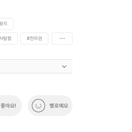
광지
사탐험
#전라권
좋아요!
별로예요