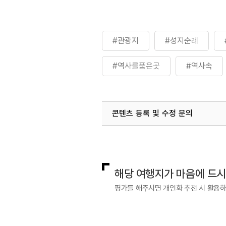
#관광지
#성지순례
#역사를품은곳
#역사속
#전북특별자치도기념물
콘텐츠 등록 및 수정 문의
국내디지털마케팅팀
033-813-3
해당 여행지가 마음에 드
평가를 해주시면 개인화 추천 시 활용