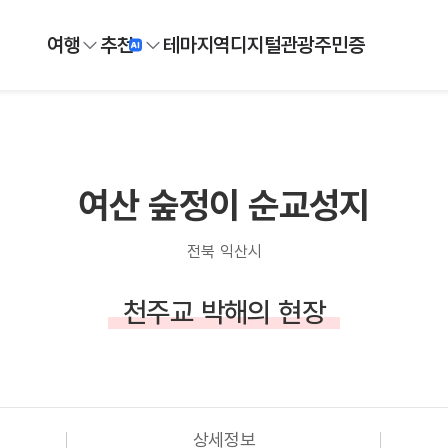
여행
추천
테마
지역
디지털
관광주민증
여산 숲정이 순교성지
전북 익산시
천주교 박해의 현장
상세정보