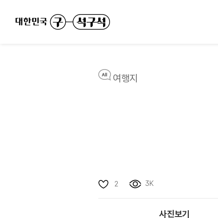
여행지
3K
2
사진보기