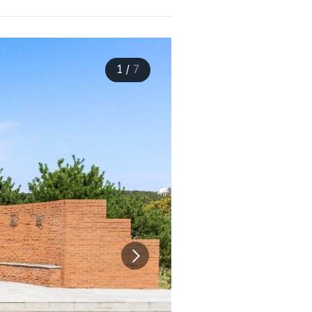
1
/
7