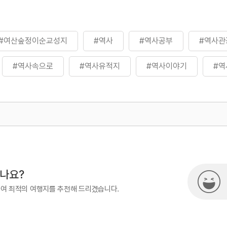
#여산숲정이순교성지
#역사
#역사공부
#역사관
#역사속으로
#역사유적지
#역사이야기
#역
500
시나요?
하여 최적의 여행지를 추천해 드리겠습니다.