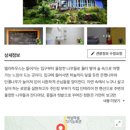
+ 14
관광정보 수정요청
상세정보
델라하우스는 들어가는 입구부터 울창한 나무들로 둘러 쌓여 숲 속으로 여행
가는 느낌이 드는 곳이다. 입구에 들어서면 하늘까지 닿을 듯한 은행나무와
단풍나무가 늘어져 있어 시원하게 손님들을 맞이한다. 자연 속에서 누구나 살고
싶어 하는 로망을 실현하고자 주인장 부부가 직접 인테리어 한 펜션으로 주변의
울창한 나무들과 잔디마당, 꽃들과 텃밭으로 꾸며진 정원은 가만히 보고만
내용
더보기
있어도 힐링을 준다. 펜션 안으로 들어가면 내 친구집에 놀러 간 듯 편안하고
세련된 인테리어가 돋보인다. 하루에 딱 한 팀만 예약을 받아 진정한 자유와
힐링을 느낄 수 있는 곳이다. 주변관광지로는 탄산온천인 앙성온천과
문성휴양림, 동촌 CC, 금강센테리움 CC, 킹스데일 CC 등이 있다.