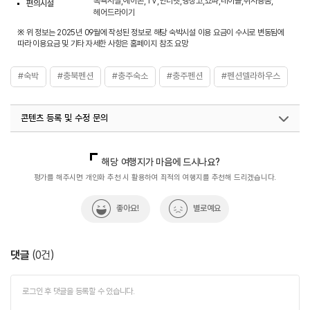
목욕시설,에어콘,TV,인터넷,냉장고,쇼파,테이블,취사용품,
편의시설
헤어드라이기
※ 위 정보는 2025년 09월에 작성된 정보로 해당 숙박시설 이용 요금이 수시로 변동됨에
따라 이용요금 및 기타 자세한 사항은 홈페이지 참조 요망
#숙박
#충북펜션
#충주숙소
#충주펜션
#펜션델라하우스
콘텐츠 등록 및 수정 문의
국내디지털마케팅팀
033-813-3500
해당 여행지가 마음에 드시나요?
평가를 해주시면 개인화 추천 시 활용하여 최적의 여행지를 추천해 드리겠습니다.
좋아요!
별로예요
댓글
(
0
건)