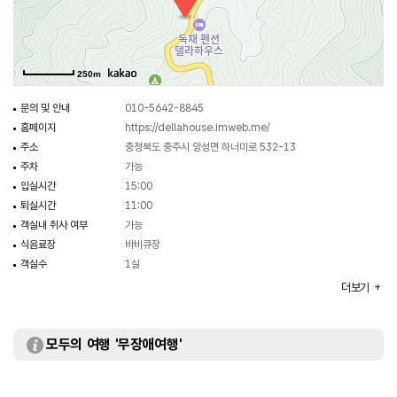
250m
문의 및 안내
010-5642-8845
홈페이지
https://dellahouse.imweb.me/
주소
충청북도 충주시 앙성면 하너미로 532-13
주차
가능
입실시간
15:00
퇴실시간
11:00
객실내 취사 여부
가능
식음료장
바비큐장
객실수
1실
객실유형
델라독채
더보기
모두의 여행 '무장애여행'