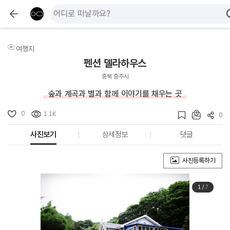
여행지
펜션 델라하우스
충북 충주시
숲과 계곡과 별과 함께 이야기를 채우는 곳
0
1.1K
0
사진보기
상세정보
댓글
사진등록하기
1
/
7