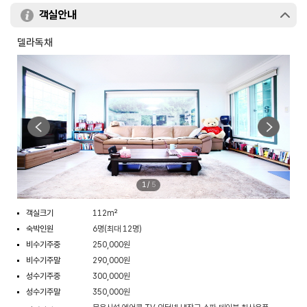
객실안내
델라독채
1
/
5
객실크기
112m²
숙박인원
6명(최대 12명)
비수기주중
250,000원
비수기주말
290,000원
성수기주중
300,000원
성수기주말
350,000원