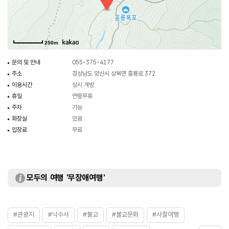
중수를 거듭하여 오늘에 이른다. 현존하는 건물은 대웅전, 종각, 선방, 요사채
등이 있고, 폭포 옆에 옥당이 있다.
250m
문의 및 안내
055-375-4177
주소
경상남도 양산시 상북면 홍룡로 372
이용시간
상시 개방
휴일
연중무휴
주차
가능
화장실
있음
입장료
무료
모두의 여행 '무장애여행'
#관광지
#낙수사
#불교
#불교문화
#사찰여행