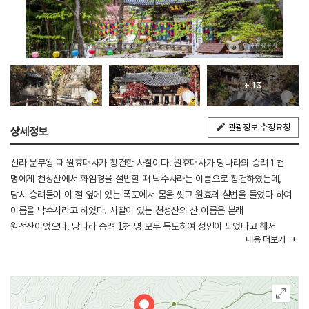
+ 13
관광정보 수정요청
상세정보
신라 문무왕 때 원효대사가 창건한 사찰이다. 원효대사가 당나라의 승려 1천
명에게 천성산에서 화엄경을 설법할 때 낙수사라는 이름으로 창건하였는데,
당시 승려들이 이 절 옆에 있는 폭포에서 몸을 씻고 원효의 설법을 들었다 하여
이름을 낙수사라고 하였다. 사찰이 있는 천성산의 산 이름은 본래
원적산이었으나, 당나라 승려 1천 명 모두 득도하여 성인이 되었다고 해서
내용
더보기
천성산[千聖山]이라고 바뀌었다고 한다. 홍룡사는 임진왜란 때 불에 타 수백 년
동안 절터만 남아 있다가, 1910년대에 통도사 승려 법화가 중창하였고, 절 이름
홍룡은 사찰에 있는 폭포 이름에서 유래하였다고 전한다. 홍룡폭포는 제1폭포와
제2폭포가 있는데, 옛날에 천룡이 폭포 아래에 살다가 무지개를 타고 하늘로
올라갔다는 전설이 있으며, 1970년대 말 우광이 주지로 부임한 뒤 중건과