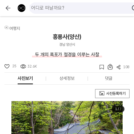
여행지
홍룡사(양산)
경남 양산시
두 개의 폭포가 절경을 이루는 사찰
25
32.6K
108
사진보기
상세정보
댓글
사진등록하기
1
/
7