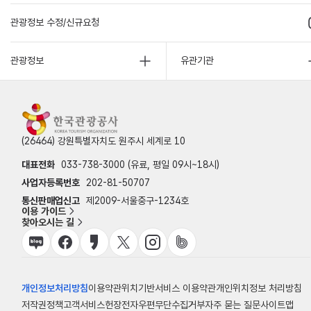
관광정보 수정/신규요청
관광정보
유관기관
(26464) 강원특별자치도 원주시 세계로 10
대표전화
033-738-3000 (유료, 평일 09시~18시)
사업자등록번호
202-81-50707
통신판매업신고
제2009-서울중구-1234호
이용 가이드
찾아오시는 길
개인정보처리방침
이용약관
위치기반서비스 이용약관
개인위치정보 처리방침
저작권정책
고객서비스헌장
전자우편무단수집거부
자주 묻는 질문
사이트맵