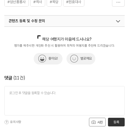
#양산홍룡사
#역사
#옥당
#원효대사
#원효스님
#자연환경
#전통사찰
#종교
콘텐츠 등록 및 수정 문의
#천성산
#한국불교
#홍룡사
#홍룡폭포
#휴식하기좋은곳
국내디지털마케팅팀
033-813-3500
해당 여행지가 마음에 드시나요?
평가를 해주시면 개인화 추천 시 활용하여 최적의 여행지를 추천해 드리겠습니다.
좋아요!
별로예요
댓글
(
11
건)
유의사항
등록
사진