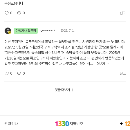
추천드립니다
0
0
신고
여행기사 열독왕
ㅇ*****ㅗ
2025. 7. 1.
이른 무더위에 폭포근처에서 흩날리는 물보라를 맞으니 시원함이 배가 되는 듯 합니다.
2025년 5월21일 "대한민국 구석구석"에서 소개된 "양산 가볼만 한 곳"으로 알게되어
"대운산자연휴양림 숲속의집 상수리나무"에 숙박을 하며 들러 보았습니다. 2025년
7월10일이전으로 폭포입구까지 차량출입이 가능하여 조금 더 편안하게 방문하였는데
입구 주차장부터 약간의 오르막이 있으나 나무그늘이 있어 쉬...
더보기
0
0
신고
댓글 더보기
관광안내
지역번호