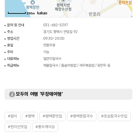
250m
문의 및 안내
031-682-5397
주소
경기도 평택시 연암길 92
영업시간
09:30~20:00
휴일
연중무휴
주차
가능
대표메뉴
얼큰이칼국수
취급메뉴
해물칼국수 / 돌솥비빔밥 / 새우볶음밥 / 왕만두 등
모두의 여행 '무장애여행'
#음식
#평택
#평택항맛집
#평택항칼국수
#포승칼국수맛집
#현지인맛집
#홍두깨식당