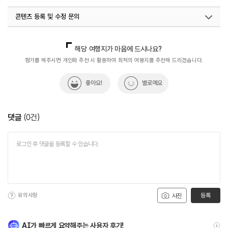
콘텐츠 등록 및 수정 문의
국내디지털마케팅팀
033-813-3500
해당 여행지가 마음에 드시나요?
평가를 해주시면 개인화 추천 시 활용하여 최적의 여행지를 추천해 드리겠습니다.
좋아요!
별로예요
댓글
(
0
건)
유의사항
등록
사진
AI가 빠르게 요약해주는 사용자 후기!