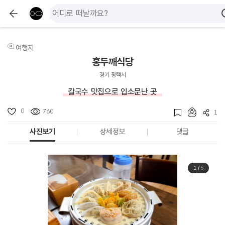
여행지
홍두깨식당
경기 평택시
칼국수 맛집으로 입소문난 곳
0
760
1
사진보기
상세정보
댓글
1
/
5