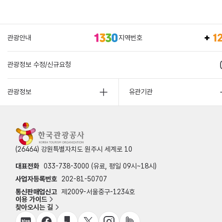
관광안내
지역번호
관광정보 수정/신규요청
관광정보
유관기관
(26464) 강원특별자치도 원주시 세계로 10
대표전화
033-738-3000 (유료, 평일 09시~18시)
사업자등록번호
202-81-50707
통신판매업신고
제2009-서울중구-1234호
이용 가이드
찾아오시는 길