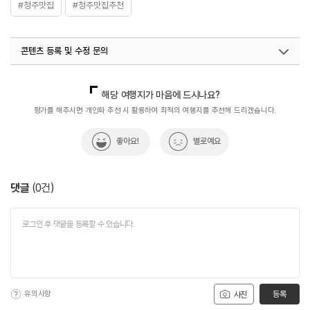
#청주맛집
#청주맛집추천
콘텐츠 등록 및 수정 문의
국내디지털마케팅팀
033-813-3500
해당 여행지가 마음에 드시나요?
평가를 해주시면 개인화 추천 시 활용하여 최적의 여행지를 추천해 드리겠습니다.
좋아요!
별로예요
댓글
(
0
건)
유의사항
등록
사진