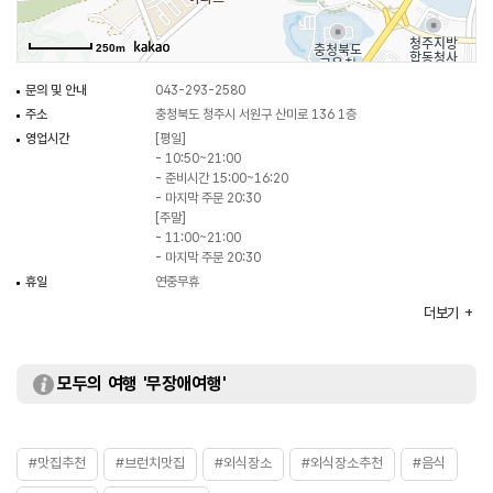
250m
문의 및 안내
043-293-2580
주소
충청북도 청주시 서원구 산미로 136 1층
영업시간
[평일]
- 10:50~21:00
- 준비시간 15:00~16:20
- 마지막 주문 20:30
[주말]
- 11:00~21:00
- 마지막 주문 20:30
휴일
연중무휴
주차
가능
더보기
요금 (무료)
대표메뉴
화덕 스테이크 세트
취급메뉴
화덕피자세트 / 화덕피자 / 파스타 세트 등
모두의 여행 '무장애여행'
화장실
있음
#맛집추천
#브런치맛집
#외식장소
#외식장소추천
#음식