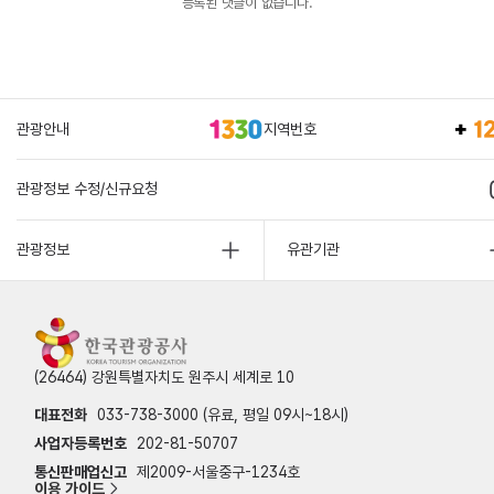
등록된 댓글이 없습니다.
관광안내
지역번호
관광정보 수정/신규요청
관광정보
유관기관
(26464) 강원특별자치도 원주시 세계로 10
대표전화
033-738-3000 (유료, 평일 09시~18시)
사업자등록번호
202-81-50707
통신판매업신고
제2009-서울중구-1234호
이용 가이드