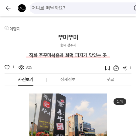
여행지
쭈미쭈미
충북 청주시
직화 주꾸미볶음과 화덕 피자가 맛있는 곳
1
825
1
사진보기
상세정보
댓글
1
/
5