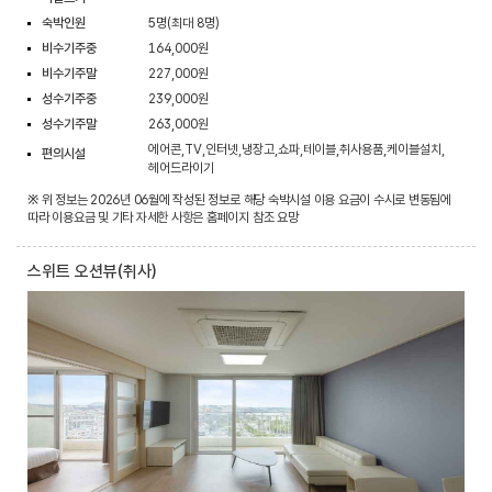
숙박인원
5명(최대 8명)
비수기주중
164,000원
비수기주말
227,000원
성수기주중
239,000원
성수기주말
263,000원
에어콘,TV,인터넷,냉장고,쇼파,테이블,취사용품,케이블설치,
편의시설
헤어드라이기
※ 위 정보는 2026년 06월에 작성된 정보로 해당 숙박시설 이용 요금이 수시로 변동됨에
따라 이용요금 및 기타 자세한 사항은 홈페이지 참조 요망
스위트 오션뷰(취사)