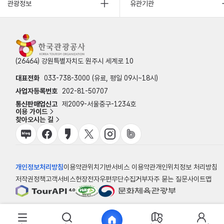
관광정보
유관기관
(26464) 강원특별자치도 원주시 세계로 10
대표전화
033-738-3000 (유료, 평일 09시~18시)
사업자등록번호
202-81-50707
통신판매업신고
제2009-서울중구-1234호
이용 가이드
찾아오시는 길
개인정보처리방침
이용약관
위치기반서비스 이용약관
개인위치정보 처리방침
저작권정책
고객서비스헌장
전자우편무단수집거부
자주 묻는 질문
사이트맵
© 한국관광공사