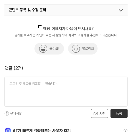
콘텐츠 등록 및 수정 문의
국내디지털마케팅팀
033-813-3500
열린관광콘텐츠팀(열린관광-모두의여행)
033-738-3425
해당 여행지가 마음에 드시나요?
평가를 해주시면 개인화 추천 시 활용하여 최적의 여행지를 추천해 드리겠습니다.
좋아요!
별로예요
댓글
(
2
건)
유의사항
등록
사진
AI가 빠르게 요약해주는 사용자 후기!