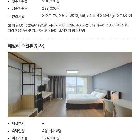
성수기주중
201,000원
성수기주말
222,000원
에어콘,TV,인터넷,냉장고,쇼파,테이블,케이블설치,헤어드라이기
편의시설
※ 위 정보는 2026년 06월에 작성된 정보로 해당 숙박시설 이용 요금이 수시로 변동됨에
따라 이용요금 및 기타 자세한 사항은 홈페이지 참조 요망
패밀리 오션뷰(취사)
객실크기
-
숙박인원
4명(최대 6명)
비수기주중
174,000원