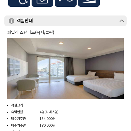
객실안내
패밀리 스탠다드(취사/클린)
객실크기
-
숙박인원
4명(최대 6명)
비수기주중
134,000원
비수기주말
190,000원