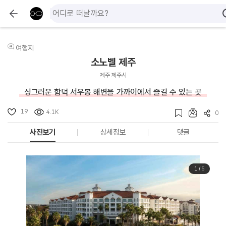
여행지
소노벨 제주
제주 제주시
싱그러운 함덕 서우봉 해변을 가까이에서 즐길 수 있는 곳
19
4.1K
0
사진보기
상세정보
댓글
1
/
5