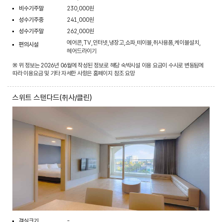
비수기주말
230,000원
성수기주중
241,000원
성수기주말
262,000원
에어콘,TV,인터넷,냉장고,쇼파,테이블,취사용품,케이블설치,
편의시설
헤어드라이기
※ 위 정보는 2026년 06월에 작성된 정보로 해당 숙박시설 이용 요금이 수시로 변동됨에
따라 이용요금 및 기타 자세한 사항은 홈페이지 참조 요망
스위트 스탠다드(취사/클린)
객실크기
-