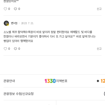
괜찮았어요^^
0
0
신고
변*현
2023. 7. 21.
소노벨 제주 함덕해수욕장이 바로 앞이라 정말 편리했어요 에메랄드 빛 바다를
한참이나 바라보면서 기분이가 좋아져서 다시 또 가고 싶어요^^ 바로 앞에 맛나는
빵집이 있어서 행복했어요
0
0
신고
관광안내
지역번호
관광정보 수정/신규요청