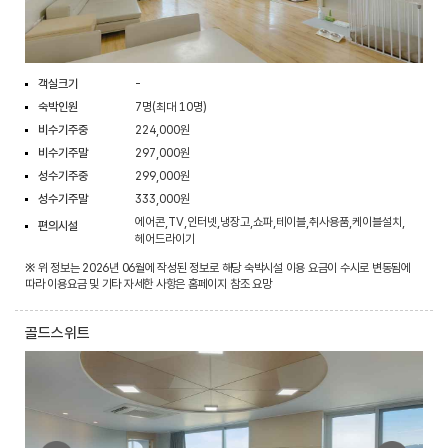
객실크기
-
숙박인원
7명(최대 10명)
비수기주중
224,000원
비수기주말
297,000원
성수기주중
299,000원
성수기주말
333,000원
에어콘,TV,인터넷,냉장고,쇼파,테이블,취사용품,케이블설치,
편의시설
헤어드라이기
※ 위 정보는 2026년 06월에 작성된 정보로 해당 숙박시설 이용 요금이 수시로 변동됨에
따라 이용요금 및 기타 자세한 사항은 홈페이지 참조 요망
골드스위트