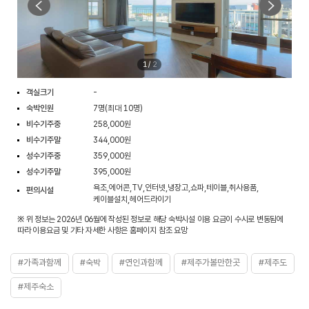
1
/
2
객실크기
-
숙박인원
7명(최대 10명)
비수기주중
258,000원
비수기주말
344,000원
성수기주중
359,000원
성수기주말
395,000원
욕조,에어콘,TV,인터넷,냉장고,쇼파,테이블,취사용품,
편의시설
케이블설치,헤어드라이기
※ 위 정보는 2026년 06월에 작성된 정보로 해당 숙박시설 이용 요금이 수시로 변동됨에
따라 이용요금 및 기타 자세한 사항은 홈페이지 참조 요망
#가족과함께
#숙박
#연인과함께
#제주가볼만한곳
#제주도
#제주숙소