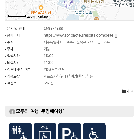
250m
문의 및 안내
1588-4888
홈페이지
https://www.sonohotelsresorts.com/belle_jj
주소
제주특별자치도 제주시 신북로 577 대명리조트
주차
가능
입실시간
15:00
퇴실시간
11:00
객실내 취사 여부
가능(일부 객실)
식음료장
셰프스키친(뷔페) / 어멍(한식당) 등
객실수
396실
객실유형
패밀리 스탠다드 / 패밀리 오션뷰 / 스위트 스탠다드 / 스위트
더보기
오션뷰 / 스위트 Pet Friendly 스탠다드 / 골드스위트
부대시설
세미나실 / 휘트니스센터 / 사우나실 / 뷰티시설 / 노래방 등
모두의 여행 '무장애여행'