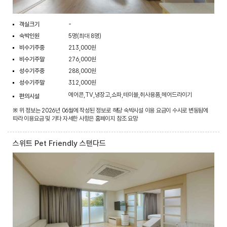
객실크기
-
숙박인원
5명(최대 8명)
비수기주중
213,000원
비수기주말
276,000원
성수기주중
288,000원
성수기주말
312,000원
에어콘,TV,냉장고,쇼파,테이블,취사용품,헤어드라이기
편의시설
※ 위 정보는 2026년 06월에 작성된 정보로 해당 숙박시설 이용 요금이 수시로 변동됨에
따라 이용요금 및 기타 자세한 사항은 홈페이지 참조 요망
스위트 Pet Friendly 스탠다드