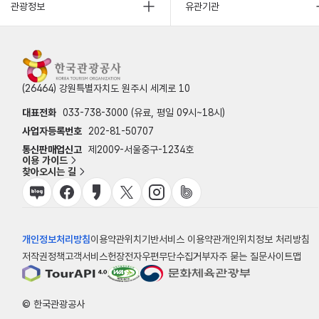
관광정보
유관기관
(26464) 강원특별자치도 원주시 세계로 10
대표전화
033-738-3000 (유료, 평일 09시~18시)
사업자등록번호
202-81-50707
통신판매업신고
제2009-서울중구-1234호
이용 가이드
찾아오시는 길
개인정보처리방침
이용약관
위치기반서비스 이용약관
개인위치정보 처리방침
저작권정책
고객서비스헌장
전자우편무단수집거부
자주 묻는 질문
사이트맵
© 한국관광공사