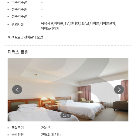
비수기주말
-
성수기주중
-
성수기주말
-
목욕시설,에어콘,TV,인터넷,냉장고,테이블,케이블설치,
편의시설
헤어드라이기
※ 객실요금 전화문의 요망
디럭스 트윈
1
/
5
객실크기
29m²
숙박인원
2명(최대 2명)