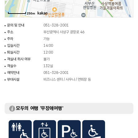
250m
문의 및 안내
051-328-2001
주소
부산광역시 사상구 광장로 46
주차
가능
입실시간
14:00
퇴실시간
12:00
객실내 취사 여부
불가
객실수
132실
예약안내
051-328-2001
부대시설
비즈니스 센터 / 사우나 / 연회장 등
모두의 여행 '무장애여행'