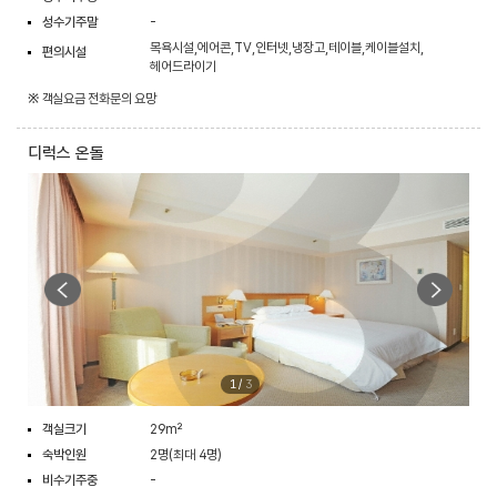
성수기주말
-
목욕시설,에어콘,TV,인터넷,냉장고,테이블,케이블설치,
편의시설
헤어드라이기
※ 객실요금 전화문의 요망
디럭스 온돌
1
/
3
객실크기
29m²
숙박인원
2명(최대 4명)
비수기주중
-