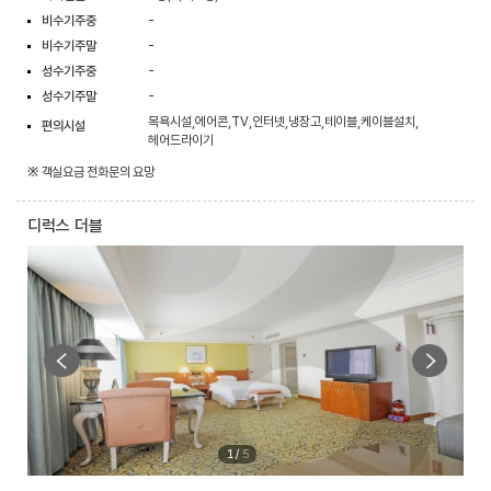
비수기주중
-
비수기주말
-
성수기주중
-
성수기주말
-
목욕시설,에어콘,TV,인터넷,냉장고,테이블,케이블설치,
편의시설
헤어드라이기
※ 객실요금 전화문의 요망
디럭스 더블
1
/
5