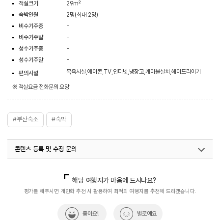
객실크기
29m²
숙박인원
2명(최대 2명)
비수기주중
-
비수기주말
-
성수기주중
-
성수기주말
-
목욕시설,에어콘,TV,인터넷,냉장고,케이블설치,헤어드라이기
편의시설
※ 객실요금 전화문의 요망
#부산숙소
#숙박
콘텐츠 등록 및 수정 문의
국내디지털마케팅팀
033-813-3500
열린관광콘텐츠팀(열린관광-모두의여행)
033-738-3425
해당 여행지가 마음에 드시나요?
평가를 해주시면 개인화 추천 시 활용하여 최적의 여행지를 추천해 드리겠습니다.
좋아요!
별로예요