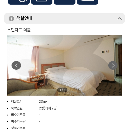
객실안내
스탠다드 더블
1
/
4
객실크기
23m²
숙박인원
2명(최대 2명)
비수기주중
-
비수기주말
-
성수기주중
-