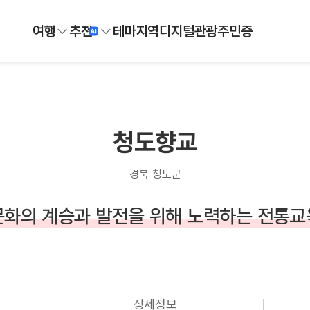
여행
추천
테마
지역
디지털
관광주민증
청도향교
경북 청도군
화의 계승과 발전을 위해 노력하는 전통
상세정보