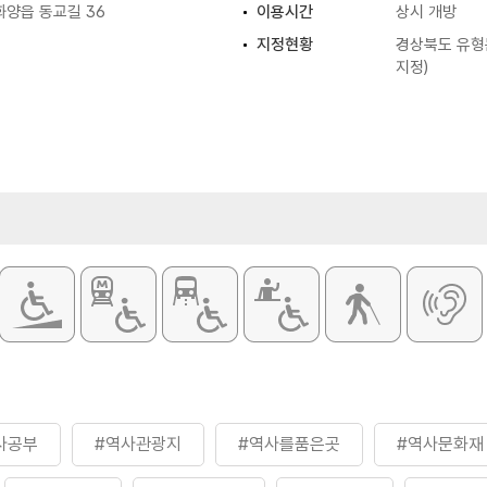
화양읍 동교길 36
이용시간
상시 개방
지정현황
경상북도 유형문
지정)
사공부
#역사관광지
#역사를품은곳
#역사문화재