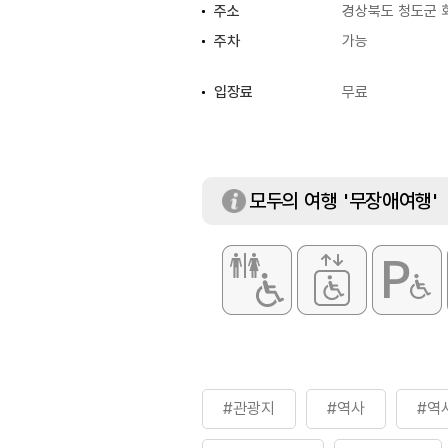
주소
경상북도 청도군 
주차
가능
입장료
무료
모두의 여행 '무장애여행'
#관광지
#역사
#역