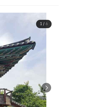
1
/
6