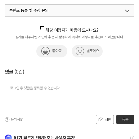
콘텐츠 등록 및 수정 문의
국내디지털마케팅팀
033-813-3500
해당 여행지가 마음에 드시나요?
평가를 해주시면 개인화 추천 시 활용하여 최적의 여행지를 추천해 드리겠습니다.
좋아요!
별로예요
댓글
(
0
건)
유의사항
등록
사진
AI가 빠르게 요약해주는 사용자 후기!