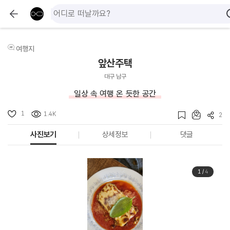
여행지
앞산주택
대구 남구
일상 속 여행 온 듯한 공간
1
1.4K
2
사진보기
상세정보
댓글
1
/
4