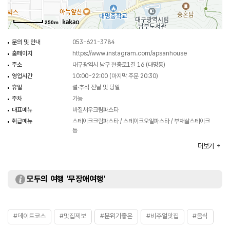
250m
문의 및 안내
053-621-3784
홈페이지
https://www.instagram.com/apsanhouse
주소
대구광역시 남구 현충로1길 16 (대명동)
영업시간
10:00~22:00 (마지막 주문 20:30)
휴일
설·추석 전날 및 당일
주차
가능
대표메뉴
바질새우크림파스타
취급메뉴
스테이크크림파스타 / 스테이크오일파스타 / 부채살스테이크
등
화장실
있음
더보기
모두의 여행 '무장애여행'
#데이트코스
#맛집제보
#분위기좋은
#비주얼맛집
#음식