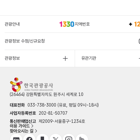
관광안내
지역번호
관광정보 수정/신규요청
관광정보
유관기관
(26464) 강원특별자치도 원주시 세계로 10
대표전화
033-738-3000 (유료, 평일 09시~18시)
사업자등록번호
202-81-50707
통신판매업신고
제2009-서울중구-1234호
이용 가이드
찾아오시는 길