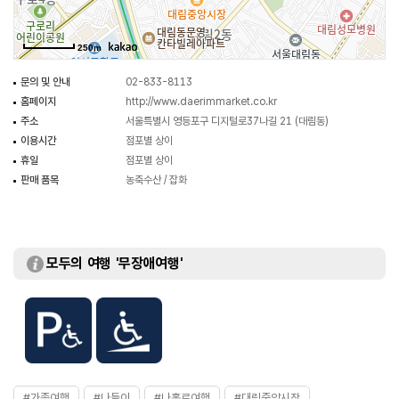
250m
문의 및 안내
02-833-8113
홈페이지
http://www.daerimmarket.co.kr
주소
서울특별시 영등포구 디지털로37나길 21 (대림동)
이용시간
점포별 상이
휴일
점포별 상이
판매 품목
농축수산 / 잡화
모두의 여행 '무장애여행'
#가족여행
#나들이
#나홀로여행
#대림중앙시장