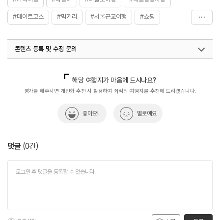
#데이트코스
#먹거리
#서울근교여행
#쇼핑
#수도권
#시장맛집
#아이와함께
#연인과함께
콘텐츠 등록 및 수정 문의
#이색체험
#전통시장
#전통시장투어
#차이나타운
#체험학습
#친구와함께
#힐링
국내디지털마케팅팀
033-813-3500
열린관광콘텐츠팀(열린관광-모두의여행)
033-738-3425
해당 여행지가 마음에 드시나요?
평가를 해주시면 개인화 추천 시 활용하여 최적의 여행지를 추천해 드리겠습니다.
좋아요!
별로예요
댓글
(
0
건)