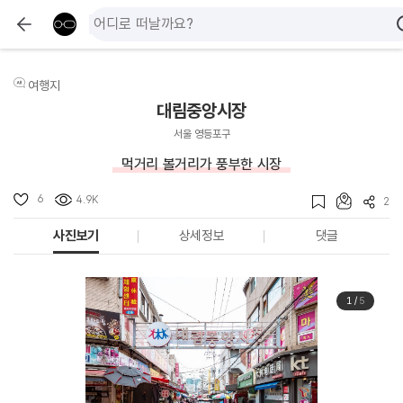
여행지
대림중앙시장
서울 영등포구
먹거리 볼거리가 풍부한 시장
6
4.9K
2
사진보기
상세정보
댓글
1
/
5