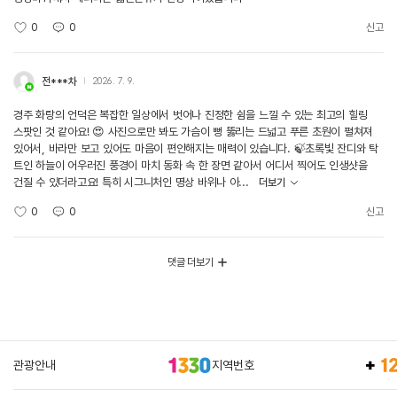
0
0
신고
전***차
2026. 7. 9.
경주 화랑의 언덕은 복잡한 일상에서 벗어나 진정한 쉼을 느낄 수 있는 최고의 힐링
스팟인 것 같아요! 😍 사진으로만 봐도 가슴이 뻥 뚫리는 드넓고 푸른 초원이 펼쳐져
있어서, 바라만 보고 있어도 마음이 편안해지는 매력이 있습니다. 🍃 ​초록빛 잔디와 탁
트인 하늘이 어우러진 풍경이 마치 동화 속 한 장면 같아서 어디서 찍어도 인생샷을
건질 수 있더라고요! 특히 시그니처인 명상 바위나 아...
더보기
0
0
신고
댓글 더보기
관광안내
지역번호