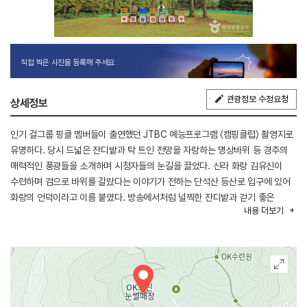
직접 찍은 사진을 등록해 주세요.
관광정보 수정요청
상세정보
인기 걸그룹 핑클 멤버들이 출연했던 JTBC 예능프로그램 〈캠핑클럽〉 촬영지로
유명하다. 당시 드넓은 잔디밭과 탁 트인 전망을 자랑하는 명상바위 등 경주의
매력적인 풍광들을 소개하며 시청자들의 눈길을 끌었다. 신라 화랑 김유신이
수련하며 검으로 바위를 갈랐다는 이야기가 전하는 단석산 등산로 입구에 있어
화랑의 언덕이라고 이름 붙였다. 방송에서처럼 널찍한 잔디밭과 걷기 좋은
내용
더보기
산책로, 서정적인 풍경의 저수지가 한데 어우러져 느긋하게 쉬어가기 좋다.
여름에는 노란 해바라기, 가을에는 은빛 억새가 일렁이며 계절의 정취를 만끽할
수 있다. 웅장한 산자락이 한눈에 들어오는 명상바위와 저수지 내에 마련된
테이블 등은 인기 포토존으로 꼽힌다. 현재 관람 시간 내에 산책과 피크닉만
가능하고 캠핑이나 차박은 불가하다.