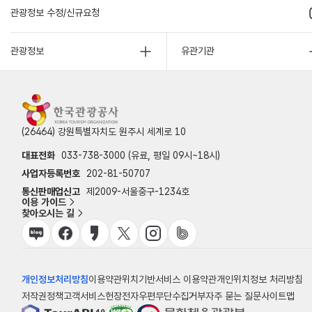
관광정보 수정/신규요청
관광정보
유관기관
(26464) 강원특별자치도 원주시 세계로 10
대표전화
033-738-3000 (유료, 평일 09시~18시)
사업자등록번호
202-81-50707
통신판매업신고
제2009-서울중구-1234호
이용 가이드
찾아오시는 길
개인정보처리방침
이용약관
위치기반서비스 이용약관
개인위치정보 처리방침
저작권정책
고객서비스헌장
전자우편무단수집거부
자주 묻는 질문
사이트맵