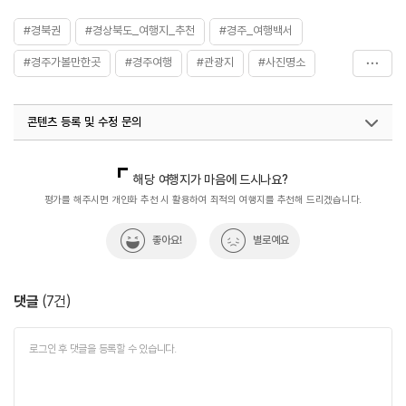
#경북권
#경상북도_여행지_추천
#경주_여행백서
#경주가볼만한곳
#경주여행
#관광지
#사진명소
#캠핑클럽
#해바라기_명소
콘텐츠 등록 및 수정 문의
국내디지털마케팅팀
033-813-3500
지역콘텐츠육성팀(반려동물동반여행)
02-7299-582
해당 여행지가 마음에 드시나요?
평가를 해주시면 개인화 추천 시 활용하여 최적의 여행지를 추천해 드리겠습니다.
좋아요!
별로예요
댓글
(
7
건)