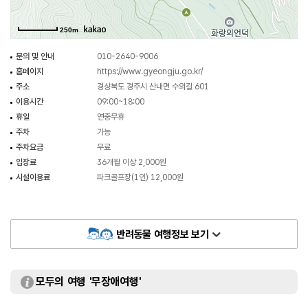
◎ 한류의 매력을 만나는 여행 정보 - 드라마 <나쁜엄마>
강호와 동네 꼬마들이 뛰어놀던 초원은 SNS에서 인생 샷 명소로 꼽힌다.
250m
명상바위라 불리는 절벽 끝 바위에 오르면 발밑으로 아담한 마을과 다랑논이
펼쳐지며, 언덕 위는 너른 잔디밭과 잔잔한 저수지가 어우러져 평온한 풍경을
문의 및 안내
010-2640-9006
만끽할 수 있다. 산책과 피크닉은 가능하지만, 캠핑 및 차 박은 불가하다.
홈페이지
https://www.gyeongju.go.kr/
주소
경상북도 경주시 산내면 수의길 601
이용시간
09:00~18:00
휴일
연중무휴
주차
가능
주차요금
무료
입장료
36개월 이상 2,000원
시설이용료
파크골프장(1인) 12,000원
반려동물 여행정보 보기
모두의 여행 '무장애여행'