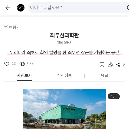
여행지
최무선과학관
경북 영천시
우리나라 최초로 화약 발명을 한 최무선 장군을 기념하는 공간
13
3.6K
6
사진보기
상세정보
댓글
1
/
8