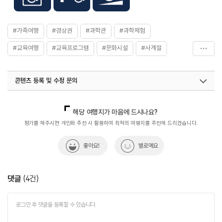
#가족여행
#경상권
#과학관
#과학체험
#교육여행
#교육프로그램
#문화시설
#사계절
#아이와함께
#여름방학가볼만한곳
#역사공부
콘텐츠 등록 및 수정 문의
#역사유적지
#역사이야기
#역사탐험
#전시관
#체험학습
국내디지털마케팅팀
033-813-3500
열린관광콘텐츠팀(열린관광-모두의여행)
033-738-3425
해당 여행지가 마음에 드시나요?
평가를 해주시면 개인화 추천 시 활용하여 최적의 여행지를 추천해 드리겠습니다.
좋아요!
별로예요
댓글
(
4
건)