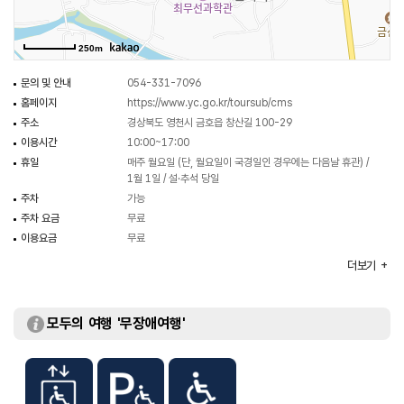
위대함을 설명하고 있으며, 화약개발로 인해 우리나라의 무기과학역사에 어떠한
발전이 이루어졌는지 살펴볼 수 있다. 어린이체험실에서는 최무선장군의 화야
250m
화포를 개발하는 과정을 직접 체험할 수 있으며, 영상체험관에서는 최무선
장군의 화약개발에 대한 의지와 화통대감을 통한 화약무기를 바탕으로 위대한
문의 및 안내
054-331-7096
승리를 이끌었던 세계 최초의 함전해전인 진포대첩에 대해 다룬 3D 그래픽
홈페이지
https://www.yc.go.kr/toursub/cms
애니메이션을 감상할 수 있다.
주소
경상북도 영천시 금호읍 창산길 100-29
이용시간
10:00~17:00
휴일
매주 월요일 (단, 월요일이 국경일인 경우에는 다음날 휴관) /
1월 1일 / 설·추석 당일
주차
가능
주차 요금
무료
이용요금
무료
화장실
있음
더보기
모두의 여행 '무장애여행'