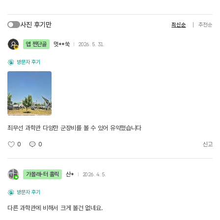
사진 후기만
최신순
추천순
앱 찐단골
멋**쑥
2026. 5. 31.
방문자 후기
최무선 과학관 다양한 군장비를 볼 수 있어 유익했습니다
0
0
신고
가볼래-터 홀릭
산*
2026. 4. 5.
방문자 후기
다른 과학관에 비해서 크게 볼건 없네요.