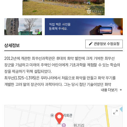
직접 찍은 사진을
등록해 주세요.
관광정보 수정요청
상세정보
2012년에 개관한 최무선과학관은 후대의 화약 발전에 크게 기여한 최무선
장군을 기념하고 미래의 주역인 어린이에게 기초과학을 체험할 수 있는 학습의
장을 제공하기 위해 설립되었다.
최무선(1325~1395)은 우리나라에서 처음으로 화약을 만들고 화약 무기를
개발한 고려 말의 장군이자 과학자이다. 그는 당시 첨단 기술이었던 화약
내용
더보기
제조법을 오랜 연구와 노력 끝에 자체 개발했으며, 화통도감을 설치하여
화약무기를 연구하고 개발하는 데에도 앞장섰다. 당시 최무선이 개발하고
제작한 화약과 무기는 왜구 격퇴에 중요한 역할을 했고, 정치적, 사회적으로
많은 영향을 끼쳤다.
과학관은 전시실과 영상체험관, 어린이체험실, 창의과학체험실, 야외전시장
등으로 구성되어 있다. 전시실에서는 최무선의 화약개발의 과정과 과학자로서의