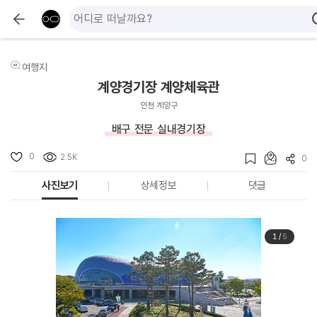
여행지
계양경기장 계양체육관
인천 계양구
배구 전문 실내경기장
0
2.5K
0
사진보기
상세정보
댓글
1
/
5