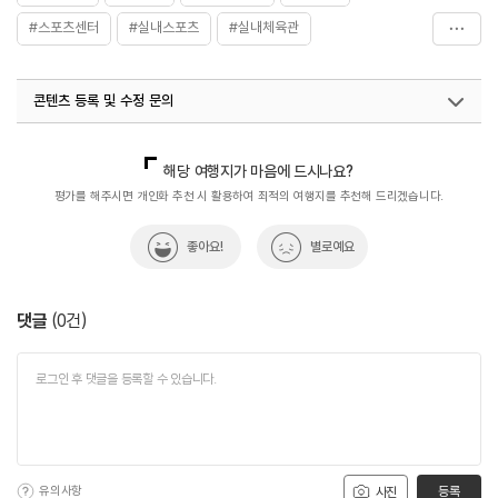
#스포츠센터
#실내스포츠
#실내체육관
#종합경기장
#편의시설
콘텐츠 등록 및 수정 문의
국내디지털마케팅팀
033-813-3500
열린관광콘텐츠팀(열린관광-모두의여행)
033-738-3425
해당 여행지가 마음에 드시나요?
평가를 해주시면 개인화 추천 시 활용하여 최적의 여행지를 추천해 드리겠습니다.
좋아요!
별로예요
댓글
(
0
건)
유의사항
등록
사진