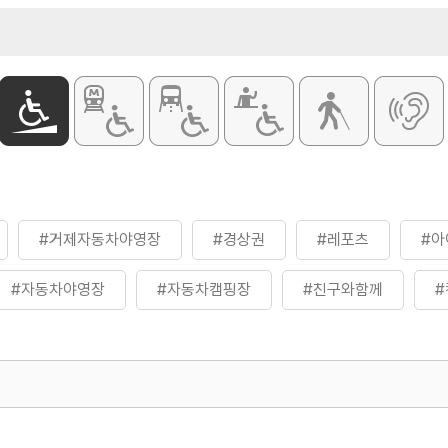
- 퇴실 12:00
주차
가능
화장실
있음
0,000원
용야영지 35,000원
00원~130,000원
0,000원
용야영지 30,000원
0원~90,000원
홈페이지 참조 및 전화 문의 요망
#거제자동차야영장
#경상권
#레포츠
#아
#자동차야영장
#자동차캠핑장
#친구와함께
#
캠핑
500
열린관광콘텐츠팀(열린관광-모두의