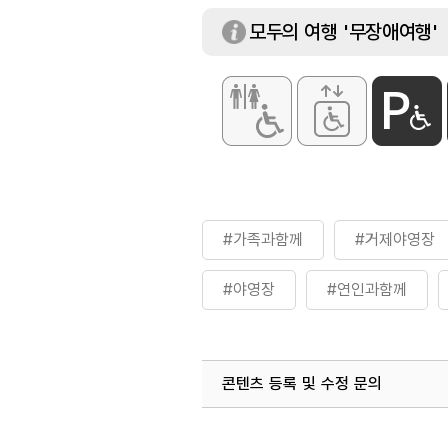
모두의 여행 '무장애여행'
휴일
연중무휴
이용요금
[주말·성수기]
- 자동차 야영지 3
- 캠핑용자동차 전
- 카라반 100,0
[평일]
- 자동차 야영지 2
- 캠핑용자동차 전
- 카파반 75,00
※ 자세한 사항은 
#가족과함께
#거제야영장
#야영장
#연인과함께
#학동야영장
#학동자동차
콘텐츠 등록 및 수정 문의
국내디지털마케팅팀
033-813-3