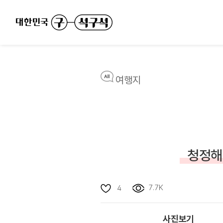
여행지
청정해
7.7K
4
사진보기