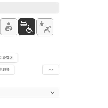
이와함께
캠핑장
여행)
033-738-3425