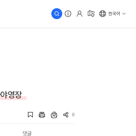
한국어
차야영장
8
댓글