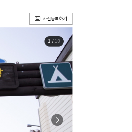
사진등록하기
1
/
10