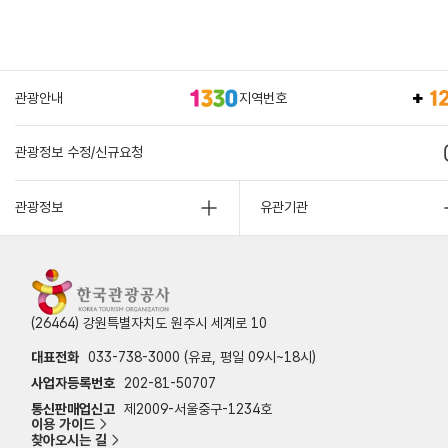
관광안내
지역번호
관광정보 수정/신규요청
관광정보
유관기관
(26464) 강원특별자치도 원주시 세계로 10
대표전화
033-738-3000 (유료, 평일 09시~18시)
사업자등록번호
202-81-50707
통신판매업신고
제2009-서울중구-1234호
이용 가이드
찾아오시는 길