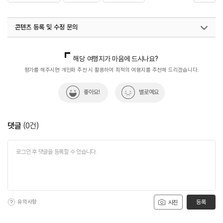
#해산물요리
#회
콘텐츠 등록 및 수정 문의
국내디지털마케팅팀
033-813-3500
해당 여행지가 마음에 드시나요?
평가를 해주시면 개인화 추천 시 활용하여 최적의 여행지를 추천해 드리겠습니다.
좋아요!
별로예요
댓글
(
0
건)
유의사항
등록
사진