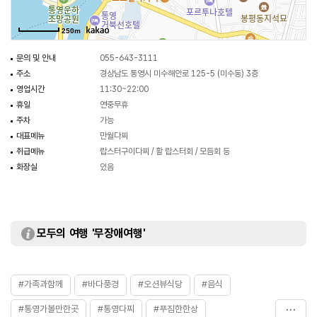
250m
문의 및 안내
055-643-3111
주소
경상남도 통영시 미수해안로 125-5 (미수동) 3층
영업시간
11:30~22:00
휴일
연중무휴
주차
가능
대표메뉴
만월다찌
취급메뉴
랍스터구이다찌 / 활 랍스터회 / 모듬회 등
화장실
있음
모두의 여행 '무장애여행'
#가족과함께
#바다풍경
#오션뷰식당
#음식
#통영가볼만한곳
#통영다찌
#푸짐한한상