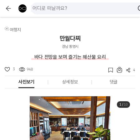
여행지
만월다찌
경남 통영시
바다 전망을 보며 즐기는 해산물 요리
3
948
4
사진보기
상세정보
댓글
1
/
10