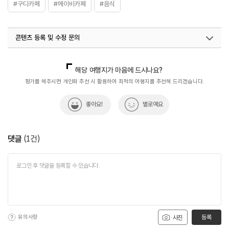
#구디카페
#메이비카페
#음식
콘텐츠 등록 및 수정 문의
국내디지털마케팅팀
033-813-3500
해당 여행지가 마음에 드시나요?
평가를 해주시면 개인화 추천 시 활용하여 최적의 여행지를 추천해 드리겠습니다.
좋아요!
별로예요
댓글
(
1
건)
유의사항
등록
사진