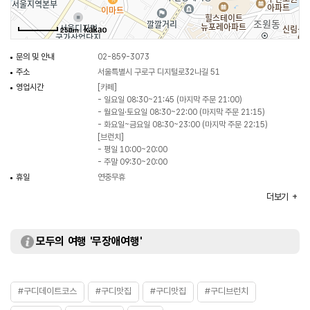
250m
문의 및 안내
02-859-3073
주소
서울특별시 구로구 디지털로32나길 51
영업시간
[카페]
- 일요일 08:30~21:45 (마지막 주문 21:00)
- 월요일·토요일 08:30~22:00 (마지막 주문 21:15)
- 화요일~금요일 08:30~23:00 (마지막 주문 22:15)
[브런치]
- 평일 10:00~20:00
- 주말 09:30~20:00
휴일
연중무휴
주차
가능
더보기
대표메뉴
데일리 브런치
취급메뉴
알리오올리오 / 앤쵸비 바질 파스타 / 연어 그라브락스
에그베네딕트 등
모두의 여행 '무장애여행'
화장실
있음
#구디데이트코스
#구디맛집
#구디맛집
#구디브런치