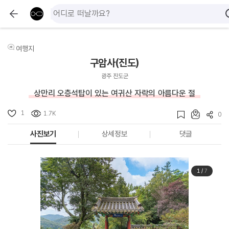
여행지
구암사(진도)
광주 진도군
상만리 오층석탑이 있는 여귀산 자락의 아름다운 절
1
1.7K
0
사진보기
상세정보
댓글
1
/
7