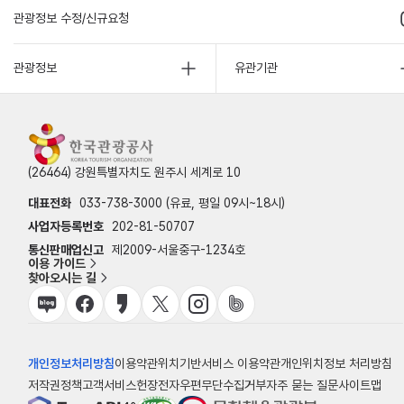
관광정보 수정/신규요청
관광정보
유관기관
(26464) 강원특별자치도 원주시 세계로 10
대표전화
033-738-3000 (유료, 평일 09시~18시)
사업자등록번호
202-81-50707
통신판매업신고
제2009-서울중구-1234호
이용 가이드
찾아오시는 길
개인정보처리방침
이용약관
위치기반서비스 이용약관
개인위치정보 처리방침
저작권정책
고객서비스헌장
전자우편무단수집거부
자주 묻는 질문
사이트맵