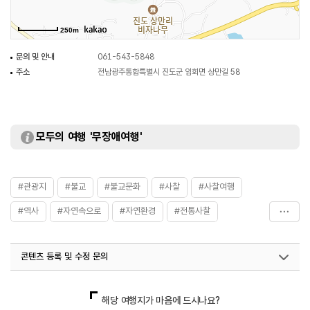
250m
문의 및 안내
061-543-5848
주소
전남광주통합특별시 진도군 임회면 상만길 58
모두의 여행 '무장애여행'
#관광지
#불교
#불교문화
#사찰
#사찰여행
#역사
#자연속으로
#자연환경
#전통사찰
#종교
#진도가볼만한곳
#한국불교
#휴식공간
콘텐츠 등록 및 수정 문의
#휴식여행
#휴식하기
#휴식하기좋은곳
국내디지털마케팅팀
033-813-3500
해당 여행지가 마음에 드시나요?