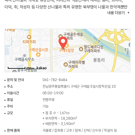
특히 산나물과 약재로 유명한데, 지리산과 백운산에서 채취한 송이, 고사리,
더덕, 취, 작성차 등 다양한 산나물과 특히 유명한 쑥부쟁이 나물과 한약재뿐만
내용
더보기
아니라, 구례의 특산품인 산수유, 밤, 매실, 감도 많이 거래되고 있다.
구례에서 생산되는 산수유는 우리나라 산수유 생산량의 50%를 차지하고 있다.
또한, 섬진강이 흐르는 고장답게 다슬기도 유명한 거래 품목이다. 이곳은 시장
이용객들의 먹거리 수용에 부응하여 8개의 '청년점포'를 마련하여 5일시장에
새로운 활력을 불어넣고 있으며 전통 먹거리인 팥죽과 수구레 국밥도 있어서
다양한 미각의 체험을 경험할 수 있다. 구례 특산품을 전시 판매하는
'구례모아'도 시장에 자리잡고 있다.
구례5일시장은 구례 공영 버스터미널에서 차량으로는 2분, 도보로는 약 10분
250m
거리에 위치해 있으며, 서시천과도 가까운 거리에 있다.
문의 및 안내
061-782-8484
주소
전남광주통합특별시 구례군 구례읍 5일시장작은길 20
이용시간
05:00~19:00
휴일
연중무휴
주차
가능
규모
* 점 포 수 - 167ro
* 부지면적 - 18,280m²
* 매장면적 - 3,190m²
판매 품목
곡물류 / 잡화류 / 고추 / 참깨 / 산채 / 산수유 / 작설차 등