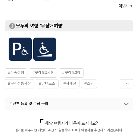
화장실
있음
더보기
모두의 여행 '무장애여행'
#가족여행
#구례5일시장
#구례5일장
#구례전통시장
#남녀노소
#사계절
#쇼핑
#시장맛집
#아이와함께
#월간_사진_제보_이벤트
콘텐츠 등록 및 수정 문의
#재래시장
#전통시장
#전통시장투어
#체험학습
국내디지털마케팅팀
033-813-3500
열린관광콘텐츠팀(열린관광-모두의여행)
033-738-3425
해당 여행지가 마음에 드시나요?
평가를 해주시면 개인화 추천 시 활용하여 최적의 여행지를 추천해 드리겠습니다.