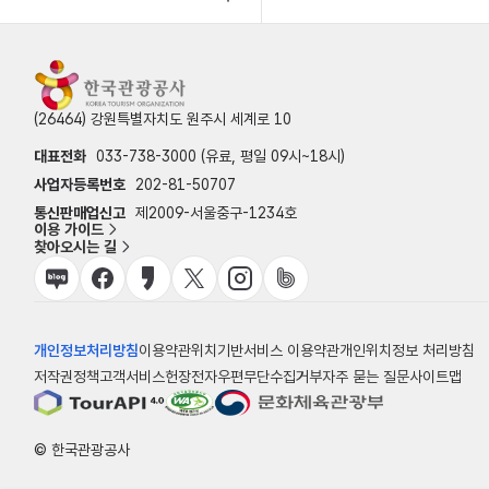
(26464) 강원특별자치도 원주시 세계로 10
대표전화
033-738-3000 (유료, 평일 09시~18시)
사업자등록번호
202-81-50707
통신판매업신고
제2009-서울중구-1234호
이용 가이드
찾아오시는 길
개인정보처리방침
이용약관
위치기반서비스 이용약관
개인위치정보 처리방침
저작권정책
고객서비스헌장
전자우편무단수집거부
자주 묻는 질문
사이트맵
© 한국관광공사