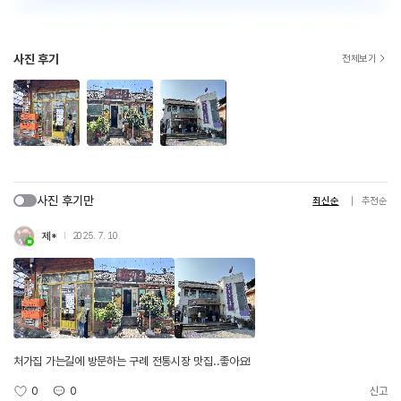
사진 후기
전체보기
사진 후기만
최신순
추천순
제*
2025. 7. 10.
처가집 가는길에 방문하는 구례 전통시장 맛집..좋아요!
0
0
신고