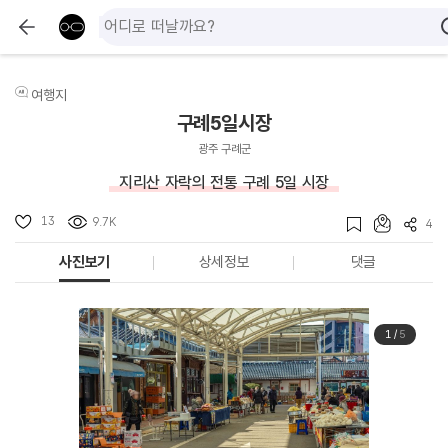
여행지
구례5일시장
광주 구례군
지리산 자락의 전통 구례 5일 시장
13
9.7K
4
사진보기
상세정보
댓글
1
/
5