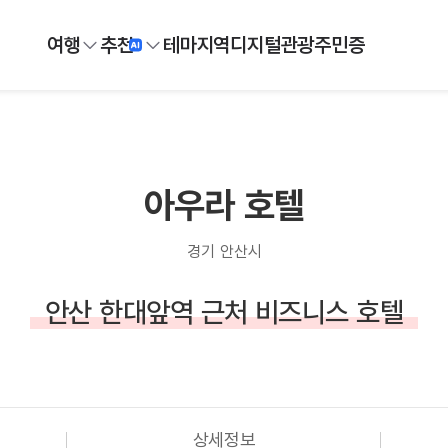
여행
추천
테마
지역
디지털
관광주민증
아우라 호텔
경기 안산시
안산 한대앞역 근처 비즈니스 호텔
상세정보