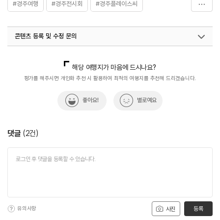
#경주여행
#경주전시회
#경주플레이스씨
#문화시설
#여행구독
#현대미술전시
콘텐츠 등록 및 수정 문의
국내디지털마케팅팀
033-813-3500
해당 여행지가 마음에 드시나요?
평가를 해주시면 개인화 추천 시 활용하여 최적의 여행지를 추천해 드리겠습니다.
좋아요!
별로예요
댓글
(
2
건)
유의사항
등록
사진