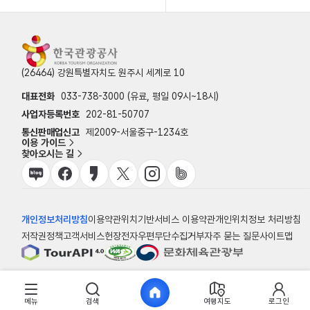
(26464) 강원특별자치도 원주시 세계로 10
대표전화
033-738-3000 (유료, 평일 09시~18시)
사업자등록번호
202-81-50707
통신판매업신고
제2009-서울중구-1234호
이용 가이드
찾아오시는 길
개인정보처리방침
이용약관
위치기반서비스 이용약관
개인위치정보 처리방침
저작권정책
고객서비스헌장
전자우편무단수집거부
자주 묻는 질문
사이트맵
© 한국관광공사
메뉴
검색
여행지도
로그인