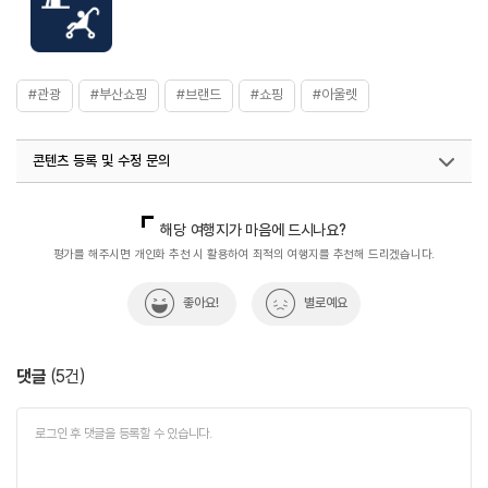
#관광
#부산쇼핑
#브랜드
#쇼핑
#아울렛
콘텐츠 등록 및 수정 문의
국내디지털마케팅팀
033-813-3500
열린관광콘텐츠팀(열린관광-모두의여행)
033-738-3425
해당 여행지가 마음에 드시나요?
평가를 해주시면 개인화 추천 시 활용하여 최적의 여행지를 추천해 드리겠습니다.
좋아요!
별로예요
댓글
(
5
건)