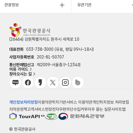
관광정보
유관기관
(26464) 강원특별자치도 원주시 세계로 10
대표전화
033-738-3000 (유료, 평일 09시~18시)
사업자등록번호
202-81-50707
통신판매업신고
제2009-서울중구-1234호
이용 가이드
찾아오시는 길
개인정보처리방침
이용약관
위치기반서비스 이용약관
개인위치정보 처리방침
저작권정책
고객서비스헌장
전자우편무단수집거부
자주 묻는 질문
사이트맵
© 한국관광공사