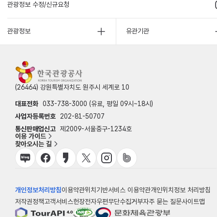
관광정보 수정/신규요청
관광정보
유관기관
(26464) 강원특별자치도 원주시 세계로 10
대표전화
033-738-3000 (유료, 평일 09시~18시)
사업자등록번호
202-81-50707
통신판매업신고
제2009-서울중구-1234호
이용 가이드
찾아오시는 길
개인정보처리방침
이용약관
위치기반서비스 이용약관
개인위치정보 처리방침
저작권정책
고객서비스헌장
전자우편무단수집거부
자주 묻는 질문
사이트맵