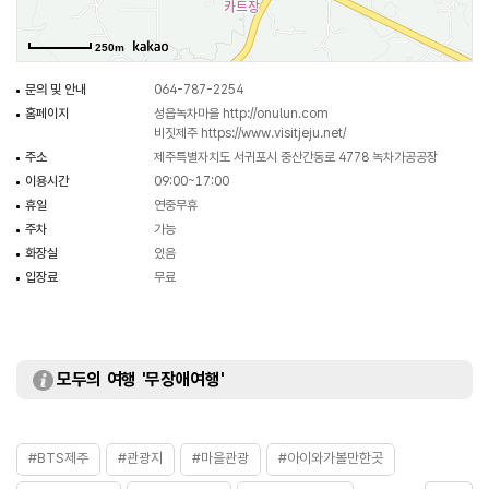
250m
문의 및 안내
064-787-2254
홈페이지
성읍녹차마을
http://onulun.com
비짓제주
https://www.visitjeju.net/
주소
제주특별자치도 서귀포시 중산간동로 4778 녹차가공공장
이용시간
09:00~17:00
휴일
연중무휴
주차
가능
화장실
있음
입장료
무료
모두의 여행 '무장애여행'
#BTS제주
#관광지
#마을관광
#아이와가볼만한곳