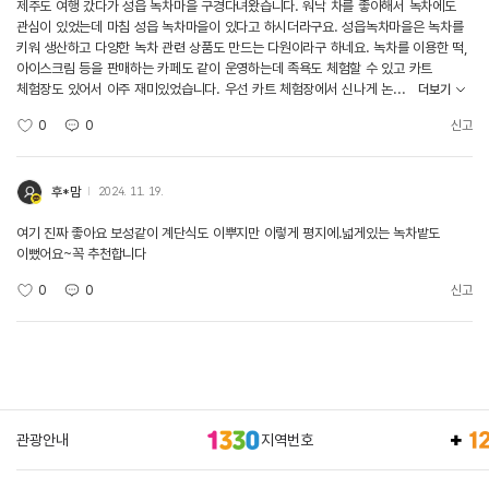
제주도 여행 갔다가 성읍 녹차마을 구경다녀왔습니다. 워낙 차를 좋아해서 녹차에도
관심이 있었는데 마침 성읍 녹차마을이 있다고 하시더라구요. 성읍녹차마을은 녹차를
키워 생산하고 다양한 녹차 관련 상품도 만드는 다원이라구 하네요. 녹차를 이용한 떡,
아이스크림 등을 판매하는 카페도 같이 운영하는데 족욕도 체험할 수 있고 카트
체험장도 있어서 아주 재미있었습니다. 우선 카트 체험장에서 신나게 논...
더보기
0
0
신고
후*맘
2024. 11. 19.
여기 진짜 좋아요 보성같이 계단식도 이뿌지만 이렇게 평지에.넓게있는 녹차밭도
이뻤어요~꼭 추천합니다
0
0
신고
관광안내
지역번호