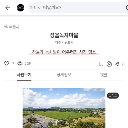
여행지
성읍녹차마을
제주 서귀포시
하늘과 녹차밭이 어우러진 사진 명소
0
1.2K
2
사진보기
상세정보
댓글
1
/
12