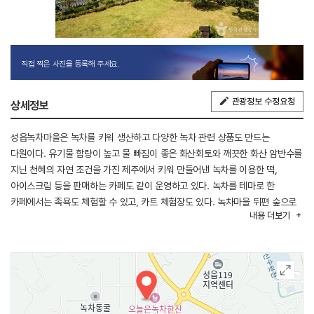
직접 찍은 사진을 등록해 주세요.
관광정보 수정요청
상세정보
성읍녹차마을은 녹차를 키워 생산하고 다양한 녹차 관련 상품도 만드는
다원이다. 유기물 함량이 높고 물 빠짐이 좋은 화산회토와 깨끗한 화산 암반수를
지닌 천혜의 자연 조건을 가진 제주에서 키워 만들어낸 녹차를 이용한 떡,
아이스크림 등을 판매하는 카페도 같이 운영하고 있다. 녹차를 테마로 한
카페에서는 족욕도 체험할 수 있고, 카트 체험장도 있다. 녹차마을 뒤편 숲으로
내용
더보기
이어지는 길에는 독특한 동굴도 있는데 녹차 동굴로도 불리는 이곳은 작지만
녹차밭과 어우러진 독특한 뷰 덕분에 이색 관광지로 주목받고 있다. 한라산과
영주산을 배경으로 녹차밭 한가운데 있는 동굴에서 인생샷을 찍는 명소로
유명하기도 하다. 이모저모 구경할 거리와 즐길 거리가 있는 성읍녹차마을에
들러 끝없이 펼쳐진 푸르른 녹차 밭도 구경하며 차 한 잔의 여유도 즐길 수 있다.