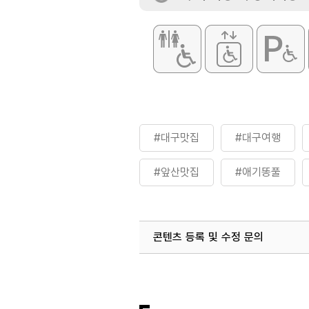
#대구맛집
#대구여행
#앞산맛집
#애기똥풀
콘텐츠 등록 및 수정 문의
국내디지털마케팅팀
033-813-3