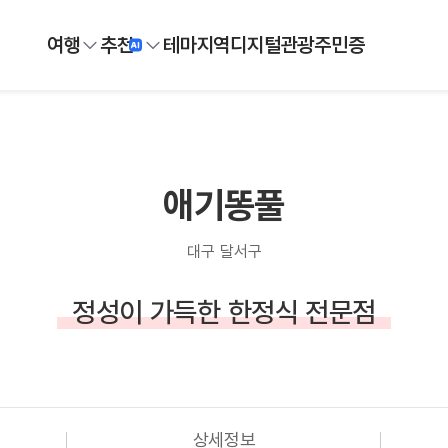
여행
추천
테마
지역
디지털
관광주민증
애기똥풀
대구 달서구
정성이 가득한 한정식 전문점
상세정보