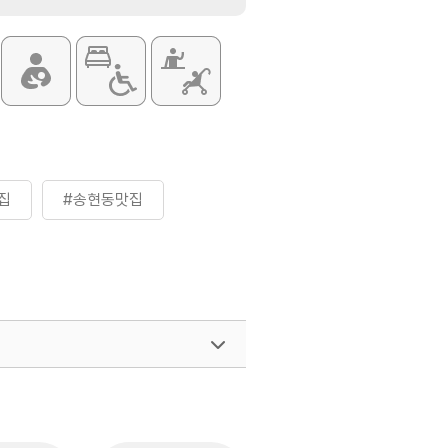
집
#송현동맛집