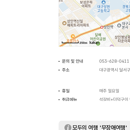
250m
문의 및 안내
053-628-0411
주소
대구광역시 달서구 
휴일
매주 일요일
취급메뉴
석갈비+더덕구이 한
수제떡갈비 한상 
모두의 여행 '무장애여행'