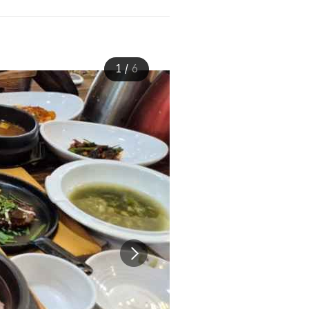
1
/
6