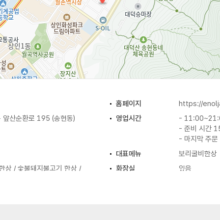
홈페이지
https://eno
앞산순환로 195 (송현동)
영업시간
- 11:00~21
- 준비 시간 1
- 마지막 주문 
대표메뉴
보리굴비한상
상 / 숯불돼지불고기 한상 /
화장실
있음
등