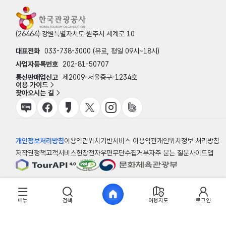
(26464) 강원특별자치도 원주시 세계로 10
대표전화
033-738-3000 (유료, 평일 09시~18시)
사업자등록번호
202-81-50707
통신판매업신고
제2009-서울중구-1234호
이용 가이드
찾아오시는 길
개인정보처리방침
이용약관
위치기반서비스 이용약관
개인위치정보 처리방침
저작권정책
고객서비스헌장
전자우편무단수집거부
자주 묻는 질문
사이트맵
© 한국관광공사
메뉴
검색
여행지도
로그인