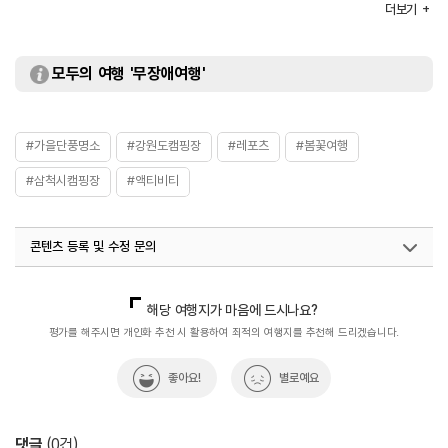
더보기
※ 자세한 사항은 홈페이지 참조 및 전화 문의 요망
화장실
있음
모두의 여행 '무장애여행'
#가을단풍명소
#강원도캠핑장
#레포츠
#봄꽃여행
#삼척시캠핑장
#액티비티
콘텐츠 등록 및 수정 문의
국내디지털마케팅팀
033-813-3500
해당 여행지가 마음에 드시나요?
평가를 해주시면 개인화 추천 시 활용하여 최적의 여행지를 추천해 드리겠습니다.
좋아요!
별로예요
댓글
(
0
건)