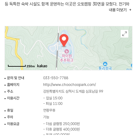
등 독특한 숙박 시설도 함께 운영하는 이곳은 오토캠핑 30면을 갖췄다. 전기와
내용
더보기
화로 사용에 제약이 없고 화장실, 샤워장, 개수대는 어느 사이트에 있든
접근하기 쉽다. 이곳은 무엇보다 부대시설이 많다는 장점을 지녔다. 철도 관련
체험 시설인 레일바이크, 스위치백 트레인, 미니 트레인과 더불어 산책로,
전망대, 미니 풀장, 야간조명 분수대 등 즐길 거리가 차고 넘친다. 푸드
스테이션, 박병준 술 이야기, 하늘바람 등 미각에 즐거움을 주는 음식점도 많다.
250m
문의 및 안내
033-550-7788
홈페이지
http://www.choochoopark.com/
주소
강원특별자치도 삼척시 도계읍 심포남길 99
이용시간
- 입실 15:00
- 퇴실 11:00
휴일
연중무휴
주차
가능
이용요금
- 더쉼 글램핑 250,000원
- 더휴 글램핑 400,000원
- 독채 400,000원