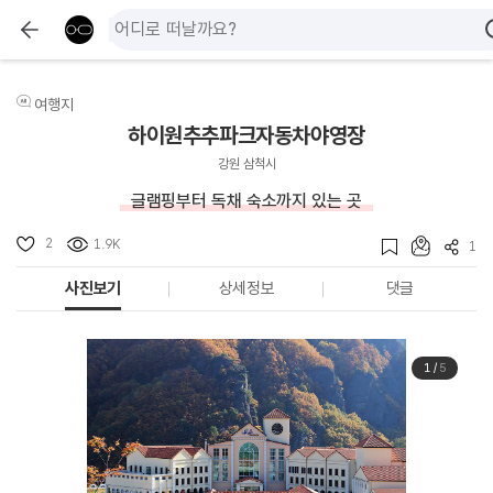
여행지
하이원추추파크자동차야영장
강원 삼척시
글램핑부터 독채 숙소까지 있는 곳
2
1.9K
1
사진보기
상세정보
댓글
1
/
5