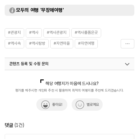
모두의 여행 '무장애여행'
#관광지
#역사
#역사관광지
#역사를품은곳
#역사속
#역사탐방
#자연마을
#자연여행
#자연좋은곳
#자연풍경
#자연환경
#휴식공간
콘텐츠 등록 및 수정 문의
#휴식여행
#휴식하기
#휴식하기좋은곳
국내디지털마케팅팀
033-813-3500
열린관광콘텐츠팀(열린관광-모두의여행)
033-738-3425
해당 여행지가 마음에 드시나요?
평가를 해주시면 개인화 추천 시 활용하여 최적의 여행지를 추천해 드리겠습니다.
좋아요!
별로예요
댓글
(
1
건)