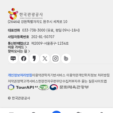
(26464) 강원특별자치도 원주시 세계로 10
대표전화
033-738-3000 (유료, 평일 09시~18시)
사업자등록번호
202-81-50707
통신판매업신고
제2009-서울중구-1234호
이용 가이드
찾아오시는 길
개인정보처리방침
이용약관
위치기반서비스 이용약관
개인위치정보 처리방침
저작권정책
고객서비스헌장
전자우편무단수집거부
자주 묻는 질문
사이트맵
© 한국관광공사