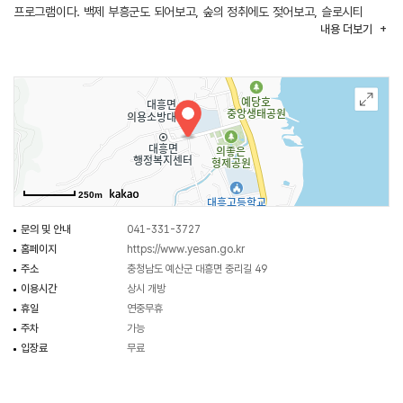
프로그램이다. 백제 부흥군도 되어보고, 숲의 정취에도 젖어보고, 슬로시티
내용
더보기
대흥마을의 가치도 확인할 수 있다. 그 사이사이로 난 느린 꼬부랑길은
프로그램에 구애받지 않고 편히 즐길 수 있는 마을 산책로다. 3개의 코스로
나뉘는데 5.1km의 옛이야기길은 90분, 4.6km의 느림길은 60분, 3.3km의
사랑길은 50분이 걸린다. 무엇보다 곳곳에 의좋은 형제 이야기가 살아 숨 쉰다.
서로의 곳간으로 밤새 볏단을 날랐다는 이성만과 이순 형제 이야기는 전설이
아닌 대흥마을에 전해오는 실화다. 대흥마을만이 전할 수 있는 감동이 서렸다.
250m
문의 및 안내
041-331-3727
홈페이지
https://www.yesan.go.kr
주소
충청남도 예산군 대흥면 중리길 49
이용시간
상시 개방
휴일
연중무휴
주차
가능
입장료
무료