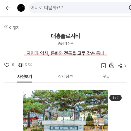
여행지
대흥슬로시티
충남 예산군
자연과 역사, 문화와 전통을 고루 갖춘 동네
8
3.3K
8
사진보기
상세정보
댓글
1
/
7