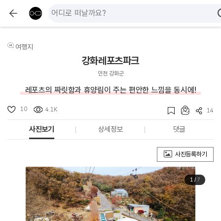
여행지
강화레포츠파크
인천 강화군
레포츠의 짜릿함과 휴양림이 주는 편안한 느낌을 동시에!
10
4.1K
14
사진보기
상세정보
댓글
사진등록하기
1
/
7