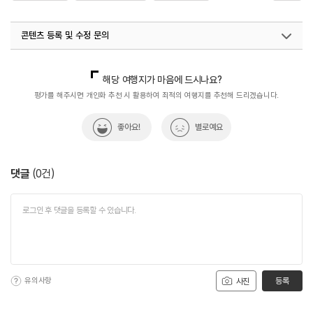
#익스트림스포츠
#자연환경
#휴식공간
#휴식여행
콘텐츠 등록 및 수정 문의
#휴식하기좋은곳
국내디지털마케팅팀
033-813-3500
해당 여행지가 마음에 드시나요?
평가를 해주시면 개인화 추천 시 활용하여 최적의 여행지를 추천해 드리겠습니다.
좋아요!
별로예요
댓글
(
0
건)
유의사항
등록
사진