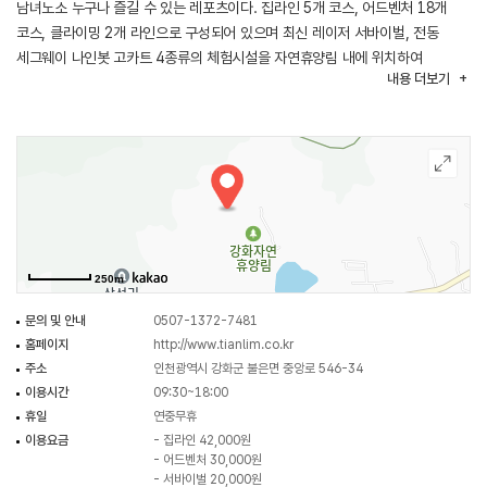
남녀노소 누구나 즐길 수 있는 레포츠이다. 집라인 5개 코스, 어드벤처 18개
코스, 클라이밍 2개 라인으로 구성되어 있으며 최신 레이저 서바이벌, 전동
세그웨이 나인봇 고카트 4종류의 체험시설을 자연휴양림 내에 위치하여
내용
더보기
레포츠의 짜릿함과 휴양림이 주는 편안한 느낌을 동시에 느낄 수 있다.
250m
문의 및 안내
0507-1372-7481
홈페이지
http://www.tianlim.co.kr
주소
인천광역시 강화군 불은면 중앙로 546-34
이용시간
09:30~18:00
휴일
연중무휴
이용요금
- 집라인 42,000원
- 어드벤처 30,000원
- 서바이벌 20,000원