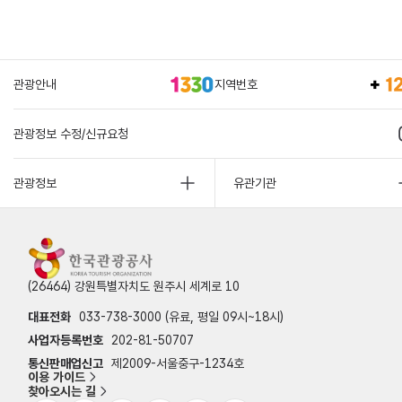
관광안내
지역번호
관광정보 수정/신규요청
관광정보
유관기관
(26464) 강원특별자치도 원주시 세계로 10
대표전화
033-738-3000 (유료, 평일 09시~18시)
사업자등록번호
202-81-50707
통신판매업신고
제2009-서울중구-1234호
이용 가이드
찾아오시는 길