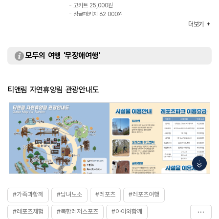
- 고카트 25,000원
- 정글패키지 62,000원
- 배틀패키지 55,000원
더보기
※ 자세한 사항은 홈페이지 참조
화장실
있음
모두의 여행 '무장애여행'
티앤림 자연휴양림 관광안내도
#가족과함께
#남녀노소
#레포츠
#레포츠여행
#레포츠체험
#복합레저스포츠
#아이와함께