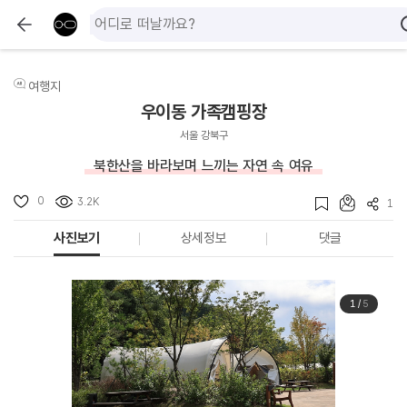
여행지
우이동 가족캠핑장
서울 강북구
북한산을 바라보며 느끼는 자연 속 여유
0
3.2K
1
사진보기
상세정보
댓글
1
/
5