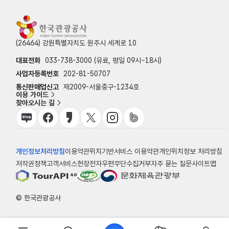
(26464) 강원특별자치도 원주시 세계로 10
대표전화
033-738-3000 (유료, 평일 09시~18시)
사업자등록번호
202-81-50707
통신판매업신고
제2009-서울중구-1234호
이용 가이드
찾아오시는 길
개인정보처리방침
이용약관
위치기반서비스 이용약관
개인위치정보 처리방침
저작권정책
고객서비스헌장
전자우편무단수집거부
자주 묻는 질문
사이트맵
© 한국관광공사