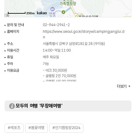
250m
문의 및 안내
02-944-2941~2
홈페이지
https://www.seoul.go.kr/storyw/campingjang/ui.d
o
주소
서울특별시 강북구 삼양로181길 28 (우이동)
이용시간
14:00~익일 11:00
휴일
매주 화요일
주차
가능
이용요금
- 데크 30,000원
- 글램핑 2인 70,000원
- 글램핑 4인 90,000원
더보기
- 전기료 5,000원
※ 이용요금은 변동될 수 있으므로 자세한 사항은 홈페이지
참조
주요시설
야영장 / 글램핑 / 방문자센터 / 잔디마당 등
모두의 여행 '무장애여행'
화장실
있음
#레포츠
#봄꽃여행
#인기캠핑장2024