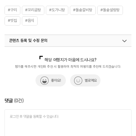
#구리
#꼬리곰탕
#도가니탕
#돌솥갈비탕
#돌솥설렁탕
#맛집
#음식
콘텐츠 등록 및 수정 문의
국내디지털마케팅팀
033-813-3500
열린관광콘텐츠팀(열린관광-모두의여행)
033-738-3425
해당 여행지가 마음에 드시나요?
평가를 해주시면 개인화 추천 시 활용하여 최적의 여행지를 추천해 드리겠습니다.
좋아요!
별로예요
댓글
(
0
건)