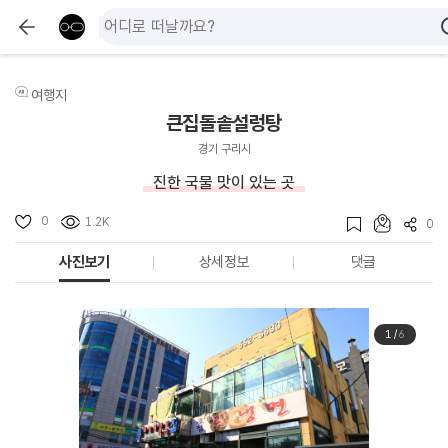
여행지
큰집돌솥설렁탕
경기 구리시
진한 국물 맛이 있는 곳
0
1.2K
0
사진보기
상세정보
댓글
1
/
6