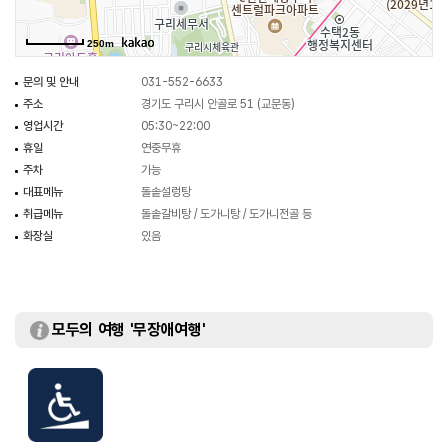
250m
문의 및 안내
031-552-6633
주소
경기도 구리시 안골로 51 (교문동)
영업시간
05:30~22:00
휴일
연중무휴
주차
가능
대표메뉴
돌솥설렁탕
취급메뉴
돌솥갈비탕 / 도가니탕 / 도가니전골 등
화장실
있음
모두의 여행 '무장애여행'