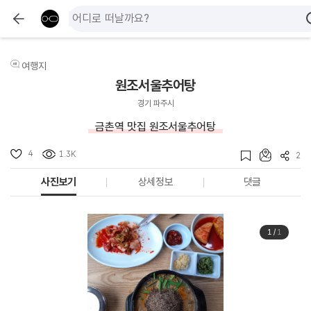
여행지
원조서울추어탕
경기 파주시
금촌역 맛집 원조서울추어탕
4
1.3K
2
사진보기
상세정보
댓글
1
/
1