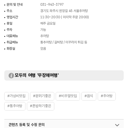
문의 및 안내
031-943-3797
주소
경기도 파주시 원앙길 45 서울추어탕
영업시간
11:30~20:30 ( 마지막 주문 20:00)
휴일
매주 금요일
주차
가능
대표메뉴
추어탕
취급메뉴
통추어탕 / 갈비탕 / 미꾸라지 튀김 등
화장실
있음
모두의 여행 '무장애여행'
#가성비맛집
#분위기좋은
#비주얼맛집
#음식
#추어탕
#통추어탕
#혼밥하기좋은
콘텐츠 등록 및 수정 문의