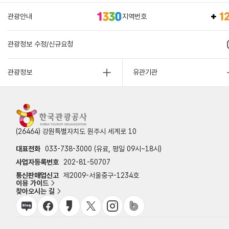
관광안내
지역번호
관광정보 수정/신규요청
관광정보
유관기관
(26464) 강원특별자치도 원주시 세계로 10
대표전화
033-738-3000 (유료, 평일 09시~18시)
사업자등록번호
202-81-50707
통신판매업신고
제2009-서울중구-1234호
이용 가이드
찾아오시는 길