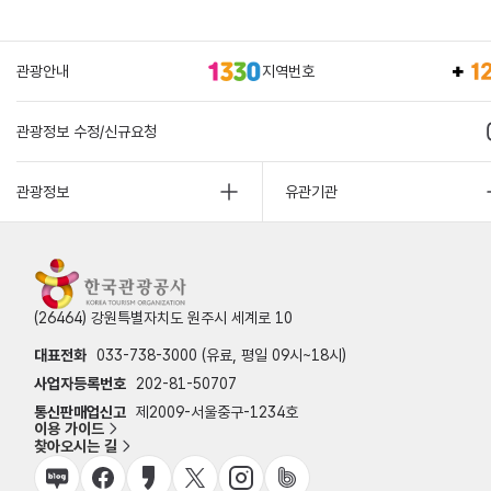
관광안내
지역번호
관광정보 수정/신규요청
관광정보
유관기관
(26464) 강원특별자치도 원주시 세계로 10
대표전화
033-738-3000 (유료, 평일 09시~18시)
사업자등록번호
202-81-50707
통신판매업신고
제2009-서울중구-1234호
이용 가이드
찾아오시는 길