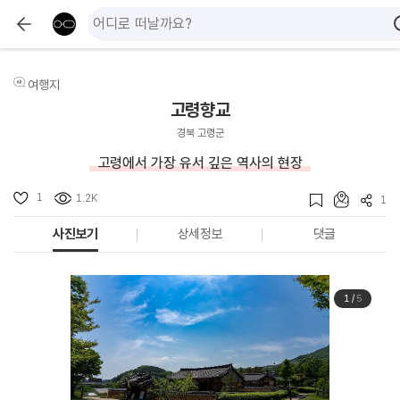
여행지
고령향교
경북 고령군
고령에서 가장 유서 깊은 역사의 현장
1
1.2K
1
사진보기
상세정보
댓글
1
/
5