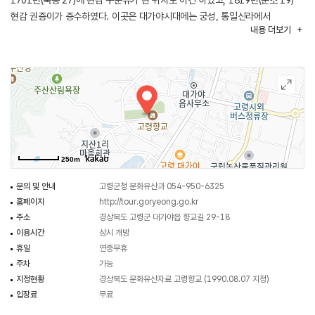
1701년(숙종 27)에 현감 구문유가 현 위치로 이건 하였고, 1819년(순조 19)
현감 권증이가 증수하였다. 이곳은 대가야시대에는 궁성, 통일신라에서
내용
더보기
고려시대에는 물산사라는 사찰, 조선시대에는 향교가 건립된 고령에서 가장
유서 깊은 역사의 현장이다. 전학후묘 형식의 향교로 주산 기슭에 동남향으로
위치하고 있다. 2단으로 조성된 대지 앞쪽의 강학공간에는 외삼문과 명륜당을
두고, 뒤쪽의 제향공간에는 내삼문과 대성전을 일직선상에 배치하였다. 대성전
좌우에는 동무·서무, 제향공간의 측면에는 빈흥재가 있다. 대성전은 정면 3칸,
측면 2칸 크기의 맞배지붕으로 구조는 5량가의 초익공이며, 기단은 화강성
판석으로 쌓았다. 명륜당은 정면 5칸, 측면 2.5칸의 규모로 중앙의 3칸 대청
좌우에 2통칸 온돌방을 들인 중당협실형이다. 명륜당의 구조는 5량가의
250m
무익공집으로 앞쪽에는 길게 툇마루를 시설했다. 대성전 좌우에 모로 배치된 동·
서무는 정면 3칸, 측면 1칸의 ㅡ자형 맞배집이다. 고령향교는 18세기 이후
문의 및 안내
고령군청 문화유산과 054-950-6325
건립된 경북 지방 향교건축의 특성을 잘 나타내고 있다.
홈페이지
http://tour.goryeong.go.kr
주소
경상북도 고령군 대가야읍 향교길 29-18
이용시간
상시 개방
휴일
연중무휴
주차
가능
지정현황
경상북도 문화유산자료 고령향교 (1990.08.07 지정)
입장료
무료