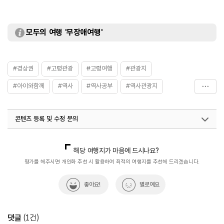
모두의 여행 '무장애여행'
#경상권
#고령관광
#고령여행
#관광지
#아이와함께
#역사
#역사공부
#역사관광지
#역사속
#역사속으로
#역사여행
#역사유적지
콘텐츠 등록 및 수정 문의
#역사체험
#역사탐방
#역사탐험
#인문학강의
#전통&역사문화체험
#체험학습
국내디지털마케팅팀
033-813-3500
해당 여행지가 마음에 드시나요?
평가를 해주시면 개인화 추천 시 활용하여 최적의 여행지를 추천해 드리겠습니다.
좋아요!
별로예요
댓글
(
1
건)