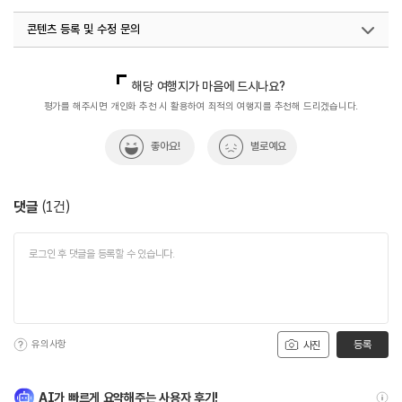
#대구카페
#베를린에스프레소바
#음식
콘텐츠 등록 및 수정 문의
국내디지털마케팅팀
033-813-3500
해당 여행지가 마음에 드시나요?
평가를 해주시면 개인화 추천 시 활용하여 최적의 여행지를 추천해 드리겠습니다.
좋아요!
별로예요
댓글
(
1
건)
유의사항
등록
사진
AI가 빠르게 요약해주는 사용자 후기!