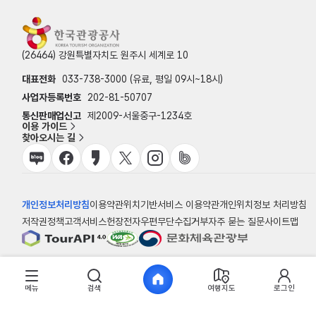
(26464) 강원특별자치도 원주시 세계로 10
대표전화
033-738-3000 (유료, 평일 09시~18시)
사업자등록번호
202-81-50707
통신판매업신고
제2009-서울중구-1234호
이용 가이드
찾아오시는 길
개인정보처리방침
이용약관
위치기반서비스 이용약관
개인위치정보 처리방침
저작권정책
고객서비스헌장
전자우편무단수집거부
자주 묻는 질문
사이트맵
© 한국관광공사
메뉴
검색
여행지도
로그인