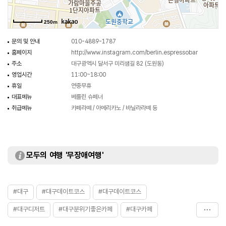
250m
문의 및 안내
010-4889-1787
홈페이지
http://www.instagram.com/berlin.espressobar
주소
대구광역시 달서구 미리샘길 82 (도원동)
영업시간
11:00~18:00
휴일
연중무휴
대표메뉴
베를린 슈페너
취급메뉴
카페라떼 / 아메리카노 / 바닐라라떼 등
모두의 여행 '무장애여행'
#대구
#대구데이트코스
#대구데이트코스
#대구디저트
#대구분위기좋은카페
#대구카페