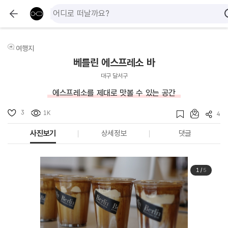
여행지
베를린 에스프레소 바
대구 달서구
에스프레소를 제대로 맛볼 수 있는 공간
3
1K
4
사진보기
상세정보
댓글
1
/
5