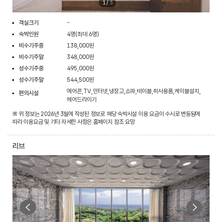
1
/
3
객실크기
-
숙박인원
4명(최대 6명)
비수기주중
138,000원
비수기주말
348,000원
성수기주중
495,000원
성수기주말
544,500원
에어콘,TV,인터넷,냉장고,쇼파,테이블,취사용품,케이블설치,
편의시설
헤어드라이기
※ 위 정보는 2026년 3월에 작성된 정보로 해당 숙박시설 이용 요금이 수시로 변동됨에
따라 이용요금 및 기타 자세한 사항은 홈페이지 참조 요망
리브