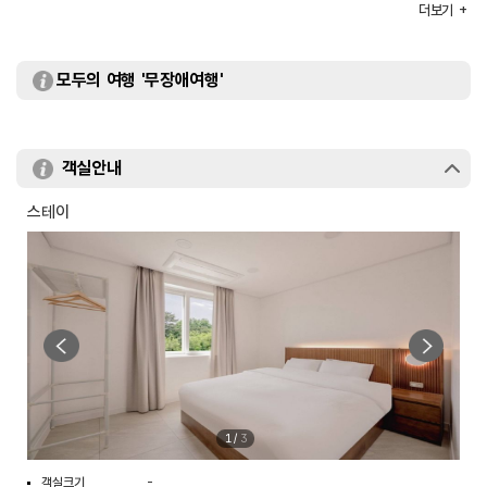
부대시설
세미나실 / 미술갤러리 등
더보기
모두의 여행 '무장애여행'
객실안내
스테이
1
/
3
객실크기
-