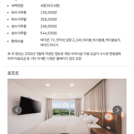
숙박인원
4명(최대 6명)
비수기주중
138,000원
비수기주말
358,000원
성수기주중
268,000원
성수기주말
544,500원
에어콘,TV,인터넷,냉장고,쇼파,테이블,취사용품,케이블설치,
편의시설
헤어드라이기
※ 위 정보는 2026년 3월에 작성된 정보로 해당 숙박시설 이용 요금이 수시로 변동됨에
따라 이용요금 및 기타 자세한 사항은 홈페이지 참조 요망
로프트