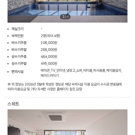
1
/
4
객실크기
-
숙박인원
2명(최대 4명)
비수기주중
108,000원
비수기주말
288,000원
성수기주중
484,000원
성수기주말
495,000원
에어콘,TV,인터넷,냉장고,쇼파,테이블,취사용품,케이블설치,
편의시설
헤어드라이기
※ 위 정보는 2026년 3월에 작성된 정보로 해당 숙박시설 이용 요금이 수시로 변동됨에
따라 이용요금 및 기타 자세한 사항은 홈페이지 참조 요망
스위트