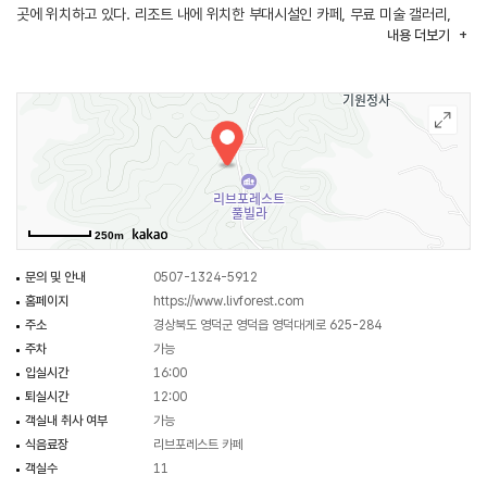
곳에 위치하고 있다. 리조트 내에 위치한 부대시설인 카페, 무료 미술 갤러리,
내용
더보기
바다를 배경으로 한 포토스폿 등 문화와 휴식이 함께하는 공간이 마련되어 있어
가족들과 함께 이용하기에도 좋다.
250m
문의 및 안내
0507-1324-5912
홈페이지
https://www.livforest.com
주소
경상북도 영덕군 영덕읍 영덕대게로 625-284
주차
가능
입실시간
16:00
퇴실시간
12:00
객실내 취사 여부
가능
식음료장
리브포레스트 카페
객실수
11