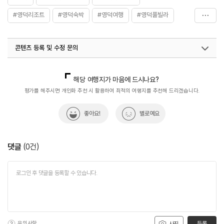
#영덕리조트
#영덕숙박
#영덕여행
#영덕풀빌라
#풀빌라리조트
콘텐츠 등록 및 수정 문의
국내디지털마케팅팀
033-813-3500
해당 여행지가 마음에 드시나요?
평가를 해주시면 개인화 추천 시 활용하여 최적의 여행지를 추천해 드리겠습니다.
좋아요!
별로예요
댓글
(
0
건)
유의사항
등록