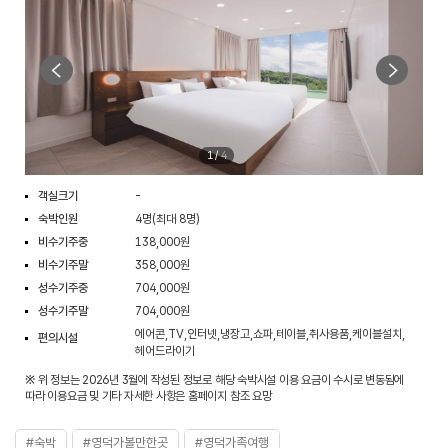
1
/
4
객실크기
-
숙박인원
4명(최대 8명)
비수기주중
138,000원
비수기주말
358,000원
성수기주중
704,000원
성수기주말
704,000원
에어콘,TV,인터넷,냉장고,쇼파,테이블,취사용품,케이블설치,
편의시설
헤어드라이기
※ 위 정보는 2026년 3월에 작성된 정보로 해당 숙박시설 이용 요금이 수시로 변동됨에
따라 이용요금 및 기타 자세한 사항은 홈페이지 참조 요망
#숙박
#영덕가볼만한곳
#영덕가족여행