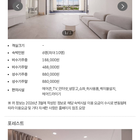
1
/
3
객실크기
-
숙박인원
6명(최대 10명)
비수기주중
188,000원
비수기주말
488,000원
성수기주중
880,000원
성수기주말
880,000원
에어콘,TV,인터넷,냉장고,쇼파,취사용품,케이블설치,
편의시설
헤어드라이기
※ 위 정보는 2026년 3월에 작성된 정보로 해당 숙박시설 이용 요금이 수시로 변동됨에
따라 이용요금 및 기타 자세한 사항은 홈페이지 참조 요망
포레스트