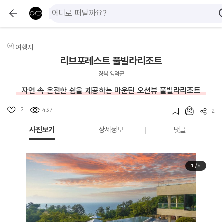
여행지
리브포레스트 풀빌라리조트
경북 영덕군
자연 속 온전한 쉼을 제공하는 마운틴 오션뷰 풀빌라리조트
2
437
2
사진보기
상세정보
댓글
1
/
6