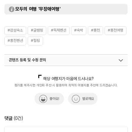
모두의 여행 '무장애여행'
#감성숙소
#글램핑
#독채펜션
#숙박
#홍천
#홍천여행
#홍천펜션
#힐링
콘텐츠 등록 및 수정 문의
국내디지털마케팅팀
033-813-3500
해당 여행지가 마음에 드시나요?
평가를 해주시면 개인화 추천 시 활용하여 최적의 여행지를 추천해 드리겠습니다.
좋아요!
별로예요
댓글
(
0
건)