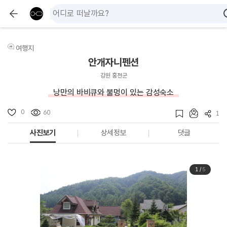
여행지
안개자니펜션
강원 홍천군
낭만의 바비큐와 불멍이 있는 감성숙소
0
60
1
사진보기
상세정보
댓글
1
/
5