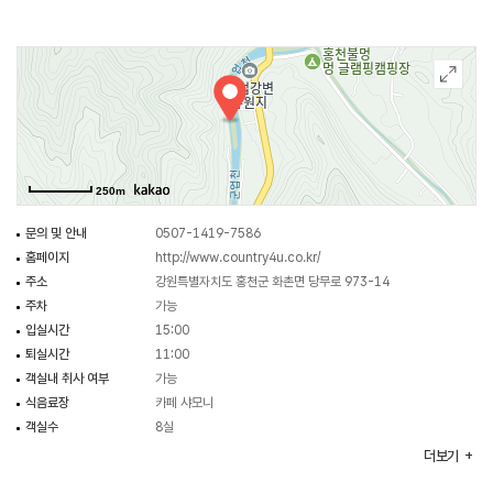
250m
문의 및 안내
0507-1419-7586
홈페이지
http://www.country4u.co.kr/
주소
강원특별자치도 홍천군 화촌면 당무로 973-14
주차
가능
입실시간
15:00
퇴실시간
11:00
객실내 취사 여부
가능
식음료장
카페 샤모니
객실수
8실
객실유형
오렌지 / 체리 / 코코넛 등
더보기
부대시설
야외수영장 / 캠프파이어 / 바비큐장