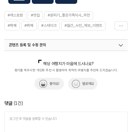
#레스토랑
#맛집
#분위기_좋은가족식사_추천
#뷔페
#뷔페
#스테이크
#월간_사진_제보_이벤트
#음식
#진주맛집
#초밥
콘텐츠 등록 및 수정 문의
국내디지털마케팅팀
033-813-3500
열린관광콘텐츠팀(열린관광-모두의여행)
033-738-3425
해당 여행지가 마음에 드시나요?
평가를 해주시면 개인화 추천 시 활용하여 최적의 여행지를 추천해 드리겠습니다.
좋아요!
별로예요
댓글
(
1
건)