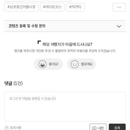
#남포동건어물시장
#데이트코스
#먹거리
#바다풍경
#쇼핑
#시장맛집
#아이와함께
콘텐츠 등록 및 수정 문의
#연인과함께
#전통시장
#전통시장투어
#체험학습
#친구와함께
#힐링
국내디지털마케팅팀
033-813-3500
열린관광콘텐츠팀(열린관광-모두의여행)
033-738-3425
해당 여행지가 마음에 드시나요?
평가를 해주시면 개인화 추천 시 활용하여 최적의 여행지를 추천해 드리겠습니다.
좋아요!
별로예요
댓글
(
1
건)
유의사항
등록
사진