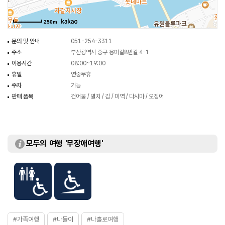
250m
문의 및 안내
051-254-3311
주소
부산광역시 중구 용미길8번길 4-1
이용시간
08:00~19:00
휴일
연중무휴
주차
가능
판매 품목
건어물 / 멸치 / 김 / 미역 / 다시마 / 오징어
모두의 여행 '무장애여행'
#가족여행
#나들이
#나홀로여행