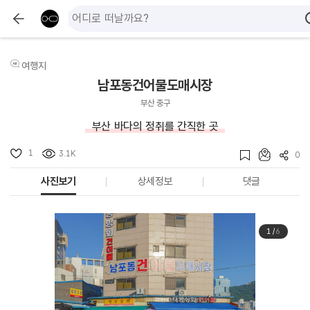
여행지
남포동건어물도매시장
부산 중구
부산 바다의 정취를 간직한 곳
1
3.1K
0
사진보기
상세정보
댓글
1
/
6