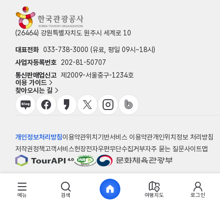
(26464) 강원특별자치도 원주시 세계로 10
대표전화
033-738-3000 (유료, 평일 09시~18시)
사업자등록번호
202-81-50707
통신판매업신고
제2009-서울중구-1234호
이용 가이드
찾아오시는 길
개인정보처리방침
이용약관
위치기반서비스 이용약관
개인위치정보 처리방침
저작권정책
고객서비스헌장
전자우편무단수집거부
자주 묻는 질문
사이트맵
© 한국관광공사
메뉴
검색
여행지도
로그인