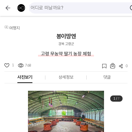
여행지
봉이땅엔
경북 고령군
고령 무농약 딸기 농장 체험
1
768
0
사진보기
상세정보
댓글
1
/
7