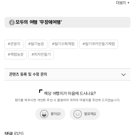
- 매년 변동
더보기
[딸기 잼 만들기]
- 22,000원
[딸기 쿠키 만들기]
모두의 여행 '무장애여행'
- 18,000원
[딸기 피자 만들기]
- 30,000원
#관광지
#딸기농장
#딸기수확체험
#딸기쿠키만들기체험
#체험농장
#피자만들기
콘텐츠 등록 및 수정 문의
국내디지털마케팅팀
033-813-3500
해당 여행지가 마음에 드시나요?
평가를 해주시면 개인화 추천 시 활용하여 최적의 여행지를 추천해 드리겠습니다.
좋아요!
별로예요
댓글
(
0
건)