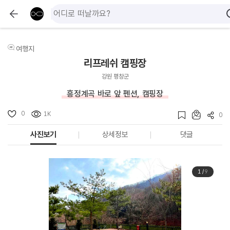
여행지
리프레쉬 캠핑장
강원 평창군
흥정계곡 바로 앞 펜션, 캠핑장
0
1K
0
사진보기
상세정보
댓글
1
/
9