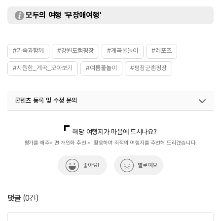
모두의 여행 '무장애여행'
#가족과함께
#강원도캠핑장
#계곡물놀이
#레포츠
#시원한_계곡_모아보기
#여름물놀이
#평창군캠핑장
콘텐츠 등록 및 수정 문의
국내디지털마케팅팀
033-813-3500
해당 여행지가 마음에 드시나요?
평가를 해주시면 개인화 추천 시 활용하여 최적의 여행지를 추천해 드리겠습니다.
좋아요!
별로예요
댓글
(
0
건)