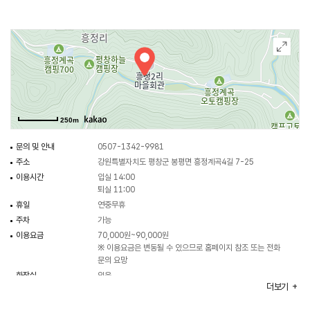
250m
문의 및 안내
0507-1342-9981
주소
강원특별자치도 평창군 봉평면 흥정계곡4길 7-25
이용시간
입실 14:00
퇴실 11:00
휴일
연중무휴
주차
가능
이용요금
70,000원~90,000원
※ 이용요금은 변동될 수 있으므로 홈페이지 참조 또는 전화
문의 요망
화장실
있음
더보기