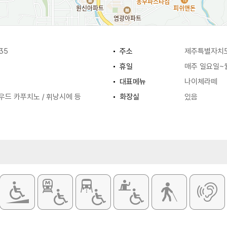
35
주소
제주특별자치도
휴일
매주 일요일~
대표메뉴
나이체라떼
우드 카푸치노 / 휘낭시에 등
화장실
있음