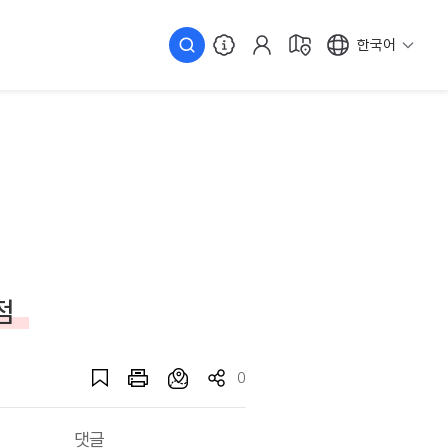
한국어
점
0
댓글