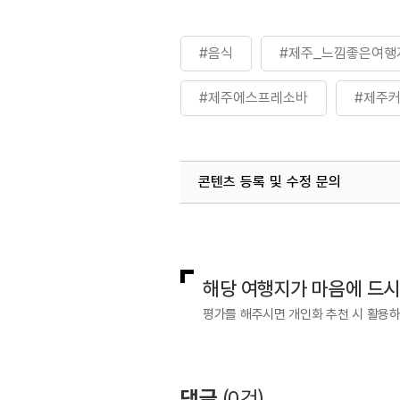
#음식
#제주_느낌좋은여행
#제주에스프레소바
#제주
콘텐츠 등록 및 수정 문의
국내디지털마케팅팀
033-813-3
해당 여행지가 마음에 드
평가를 해주시면 개인화 추천 시 활용
댓글
(
0
건)