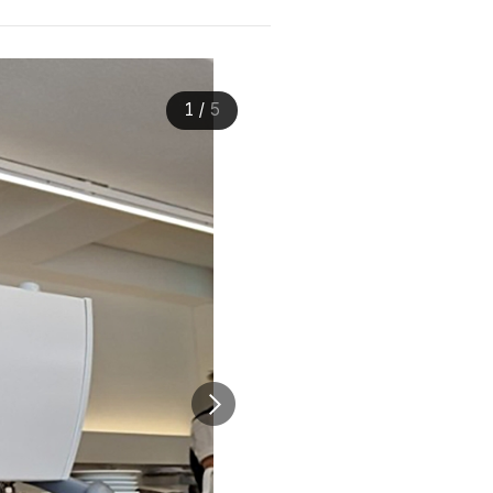
1
/
5