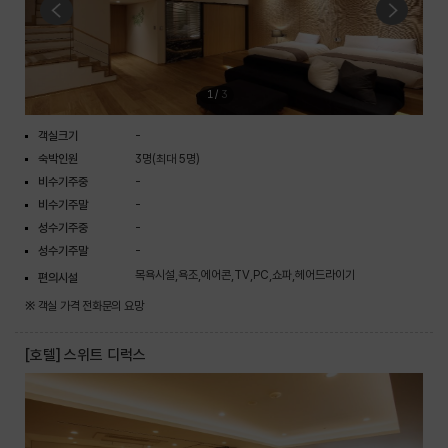
1
/
3
객실크기
-
숙박인원
3명(최대 5명)
비수기주중
-
비수기주말
-
성수기주중
-
성수기주말
-
목욕시설,욕조,에어콘,TV,PC,쇼파,헤어드라이기
편의시설
※ 객실 가격 전화문의 요망
[호텔] 스위트 디럭스