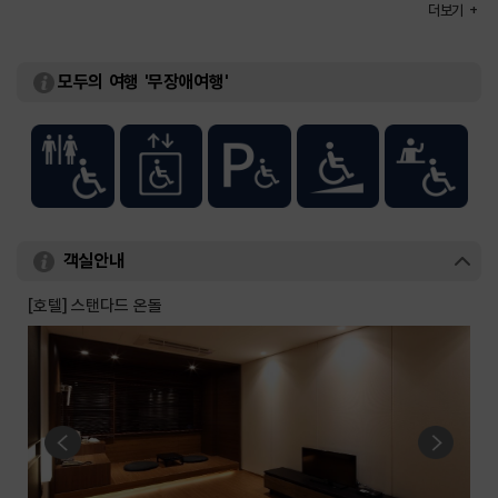
객실수
100실
더보기
객실유형
[호텔] 스탠다드 / 스위트 / 테라스
[콘도] 스탠다드 / 스위트 / 패밀리
부대시설
게임존 / 대연회장 / 편의점 / 송율 갤러리 / 온천
모두의 여행 '무장애여행'
객실안내
[호텔] 스탠다드 온돌