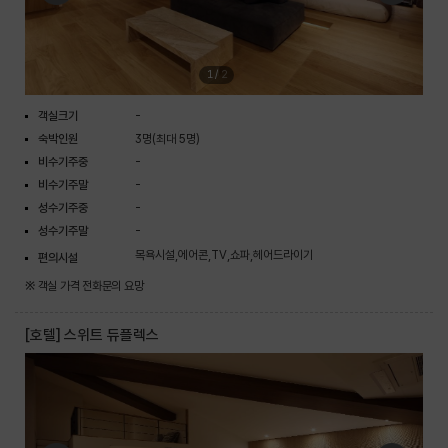
1
/
2
객실크기
-
숙박인원
3명(최대 5명)
비수기주중
-
비수기주말
-
성수기주중
-
성수기주말
-
목욕시설,에어콘,TV,쇼파,헤어드라이기
편의시설
※ 객실 가격 전화문의 요망
[호텔] 스위트 듀플렉스