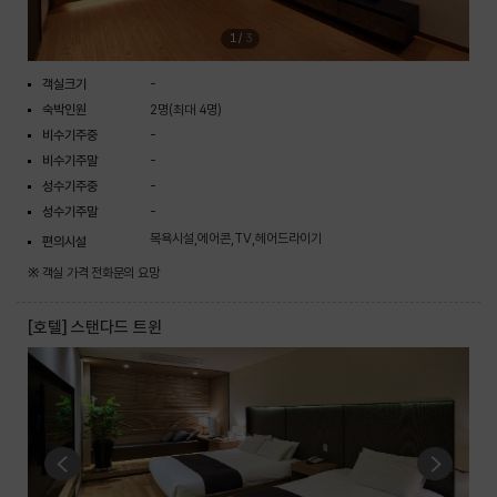
1
/
3
객실크기
-
숙박인원
2명(최대 4명)
비수기주중
-
비수기주말
-
성수기주중
-
성수기주말
-
목욕시설,에어콘,TV,헤어드라이기
편의시설
※ 객실 가격 전화문의 요망
[호텔] 스탠다드 트윈