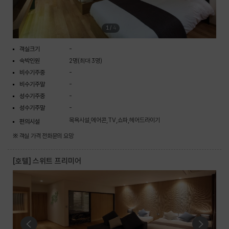
1
/
4
객실크기
-
숙박인원
2명(최대 3명)
비수기주중
-
비수기주말
-
성수기주중
-
성수기주말
-
목욕시설,에어콘,TV,쇼파,헤어드라이기
편의시설
※ 객실 가격 전화문의 요망
[호텔] 스위트 프리미어