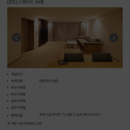
[콘도] 스탠다드 26형
1
/
4
객실크기
-
숙박인원
6명(최대 6명)
비수기주중
-
비수기주말
-
성수기주중
-
성수기주말
-
목욕시설,에어콘,TV,냉장고,쇼파,헤어드라이기
편의시설
※ 객실 가격 전화문의 요망