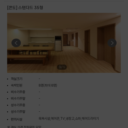
[콘도] 스탠다드 35형
1
/
5
객실크기
-
숙박인원
8명(최대 8명)
비수기주중
-
비수기주말
-
성수기주중
-
성수기주말
-
목욕시설,에어콘,TV,냉장고,쇼파,헤어드라이기
편의시설
※ 객실 가격 전화문의 요망