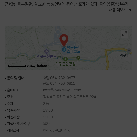
근육통, 피부질환, 당뇨병 등 성인병에 뛰어난 효과가 있다. 자연용출온천수가
내용
더보기
자연으로 뿜어져 나오는 원탕의 광경과 기암괴석 맑은 계곡물 등 천하절경의
아름다운 협곡으로 이루어져 찾는 분의 탄성을 자아내는 곳이기도 하다. 최고의
가치와 품위를 지켜드리며 최상의 서비스로 최선을 다해 고객을 모시고 있다.
250m
문의 및 안내
호텔 054-782-0677
콘도 054-783-0811
홈페이지
http://www.dukgu.com
주소
경상북도 울진군 북면 덕구온천로 924
주차
가능
입실시간
15:00
퇴실시간
11:00
객실내 취사 여부
불가
식음료장
한식당 / 셀프다이닝