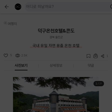
여행지
덕구온천호텔&콘도
경북 울진군
국내 유일 자연 용출 온천 호텔
5
2.5K
1
사진보기
상세정보
댓글
1
/
29