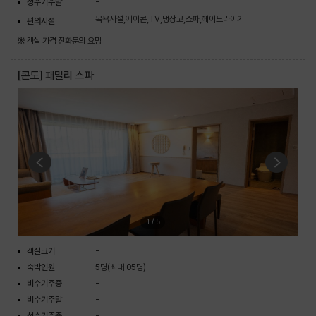
성수기주말
-
목욕시설,에어콘,TV,냉장고,쇼파,헤어드라이기
편의시설
※ 객실 가격 전화문의 요망
[콘도] 패밀리 스파
1
/
5
객실크기
-
숙박인원
5명(최대 05명)
비수기주중
-
비수기주말
-
성수기주중
-