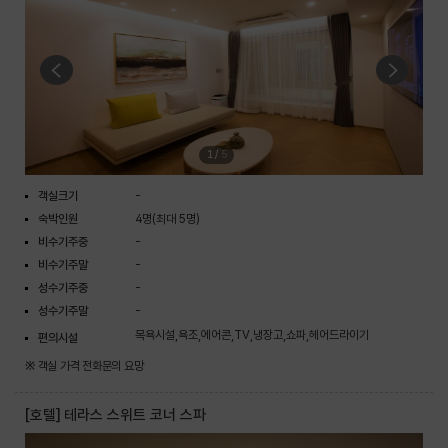
1
/
5
객실크기
-
숙박인원
4명(최대 5명)
비수기주중
-
비수기주말
-
성수기주중
-
성수기주말
-
목욕시설,욕조,에어콘,TV,냉장고,쇼파,헤어드라이기
편의시설
※ 객실 가격 전화문의 요망
[호텔] 테라스 스위트 코너 스파