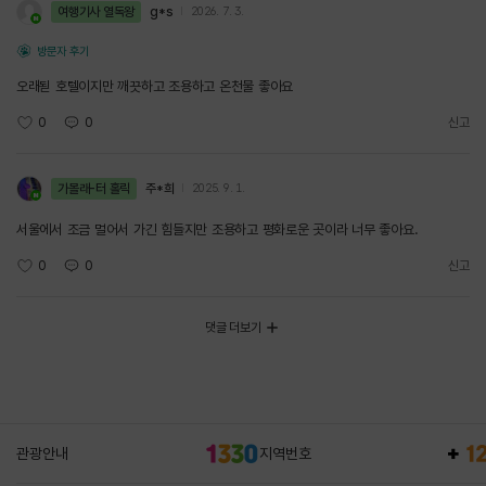
여행기사 열독왕
g*s
2026. 7. 3.
방문자 후기
오래됟 호텔이지만 깨끗하고 조용하고 온천물 좋아요
0
0
신고
가볼래-터 홀릭
주*희
2025. 9. 1.
서울에서 조금 멀어서 가긴 힘들지만 조용하고 평화로운 곳이라 너무 좋아요.
0
0
신고
댓글 더보기
관광안내
지역번호