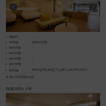
1
/
5
객실크기
-
숙박인원
3명(최대 5명)
비수기주중
-
비수기주말
-
성수기주중
-
성수기주말
-
목욕시설,욕조,에어콘,TV,냉장고,쇼파,헤어드라이기
편의시설
※ 객실 가격 전화문의 요망
[호텔] 테라스 스파