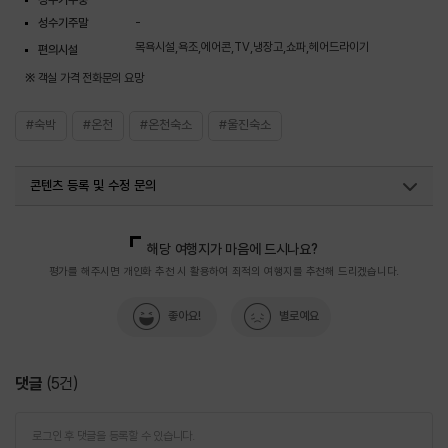
성수기주말
-
목욕시설,욕조,에어콘,TV,냉장고,쇼파,헤어드라이기
편의시설
※ 객실 가격 전화문의 요망
#숙박
#온천
#온천숙소
#울진숙소
콘텐츠 등록 및 수정 문의
국내디지털마케팅팀
033-813-3500
열린관광콘텐츠팀(열린관광-모두의여행)
033-738-3425
해당 여행지가 마음에 드시나요?
평가를 해주시면 개인화 추천 시 활용하여 최적의 여행지를 추천해 드리겠습니다.
좋아요!
별로예요
댓글
(
5
건)