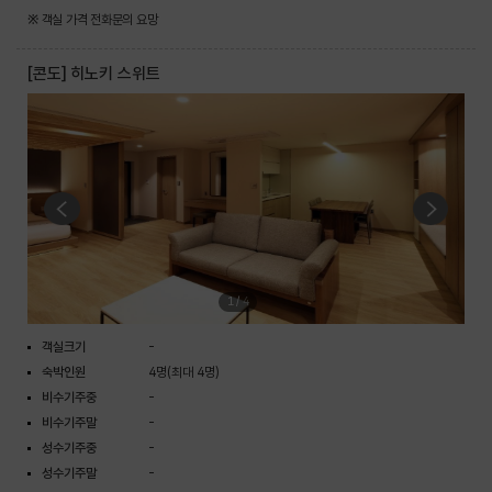
※ 객실 가격 전화문의 요망
[콘도] 히노키 스위트
1
/
4
객실크기
-
숙박인원
4명(최대 4명)
비수기주중
-
비수기주말
-
성수기주중
-
성수기주말
-