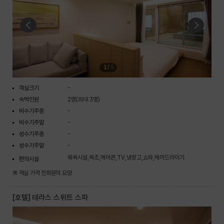
1
/
5
객실크기
-
숙박인원
2명(최대 3명)
비수기주중
-
비수기주말
-
성수기주중
-
성수기주말
-
목욕시설,욕조,에어콘,TV,냉장고,쇼파,헤어드라이기
편의시설
※ 객실 가격 전화문의 요망
[호텔] 테라스 스위트 스파