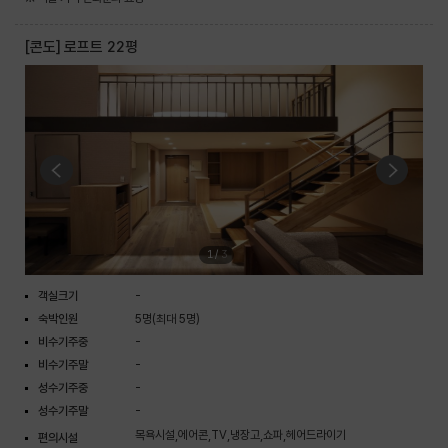
[콘도] 로프트 22평
1
/
3
객실크기
-
숙박인원
5명(최대 5명)
비수기주중
-
비수기주말
-
성수기주중
-
성수기주말
-
목욕시설,에어콘,TV,냉장고,쇼파,헤어드라이기
편의시설