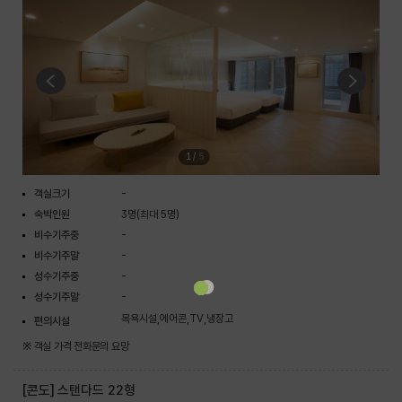
1
/
5
객실크기
-
숙박인원
3명(최대 5명)
비수기주중
-
비수기주말
-
성수기주중
-
성수기주말
-
목욕시설,에어콘,TV,냉장고
편의시설
※ 객실 가격 전화문의 요망
[콘도] 스탠다드 22형