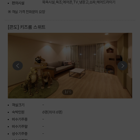
목욕시설,욕조,에어콘,TV,냉장고,쇼파,헤어드라이기
편의시설
※ 객실 가격 전화문의 요망
[콘도] 키즈룸 스위트
1
/
5
객실크기
-
숙박인원
6명(최대 6명)
비수기주중
-
비수기주말
-
성수기주중
-