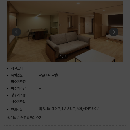
1
/
3
객실크기
-
숙박인원
4명(최대 4명)
비수기주중
-
비수기주말
-
성수기주중
-
성수기주말
-
목욕시설,에어콘,TV,냉장고,쇼파,헤어드라이기
편의시설
※ 객실 가격 전화문의 요망