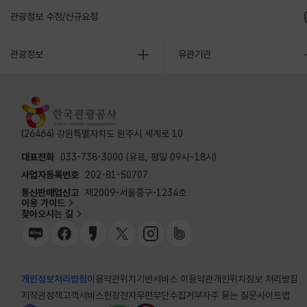
관광정보 수정/신규요청
관광정보
유관기관
(26464) 강원특별자치도 원주시 세계로 10
대표전화
033-738-3000 (유료, 평일 09시~18시)
사업자등록번호
202-81-50707
통신판매업신고
제2009-서울중구-1234호
이용 가이드
찾아오시는 길
개인정보처리방침
이용약관
위치기반서비스 이용약관
개인위치정보 처리방침
저작권정책
고객서비스헌장
전자우편무단수집거부
자주 묻는 질문
사이트맵