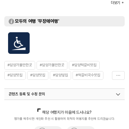
더보기
주차
가능
요금 (무료)
대표메뉴
담양떡갈비국수
모두의 여행 '무장애여행'
취급메뉴
죽순들기름국수 / 죽순바삭만두 / 물비빔국수 등
화장실
있음
#담양가볼만한곳
#담양가볼만한곳
#담양떡갈비맛집
#담양맛집
#담양맛집
#담양앞집
#떡갈비국수맛집
#음식
콘텐츠 등록 및 수정 문의
국내디지털마케팅팀
033-813-3500
열린관광콘텐츠팀(열린관광-모두의여행)
033-738-3425
해당 여행지가 마음에 드시나요?
평가를 해주시면 개인화 추천 시 활용하여 최적의 여행지를 추천해 드리겠습니다.