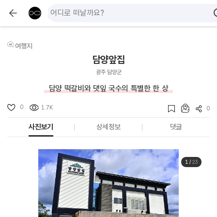
여행지
담양앞집
광주 담양군
담양 떡갈비와 댓잎 국수의 특별한 한 상
0
1.7K
0
사진보기
상세정보
댓글
1
/
23