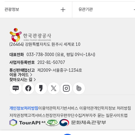
관광정보
유관기관
(26464) 강원특별자치도 원주시 세계로 10
대표전화
033-738-3000 (유료, 평일 09시~18시)
사업자등록번호
202-81-50707
통신판매업신고
제2009-서울중구-1234호
이용 가이드
찾아오시는 길
개인정보처리방침
이용약관
위치기반서비스 이용약관
개인위치정보 처리방침
저작권정책
고객서비스헌장
전자우편무단수집거부
자주 묻는 질문
사이트맵