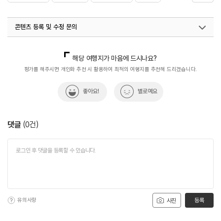
#묵비빔밥
#양평군
#양평맛집
#음식
#한식
콘텐츠 등록 및 수정 문의
국내디지털마케팅팀
033-813-3500
해당 여행지가 마음에 드시나요?
평가를 해주시면 개인화 추천 시 활용하여 최적의 여행지를 추천해 드리겠습니다.
좋아요!
별로예요
댓글
(
0
건)
유의사항
등록
사진