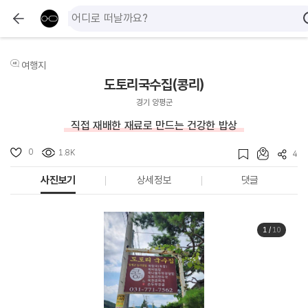
여행지
도토리국수집(콩리)
경기 양평군
직접 재배한 재료로 만드는 건강한 밥상
0
1.8K
4
사진보기
상세정보
댓글
1
/
10