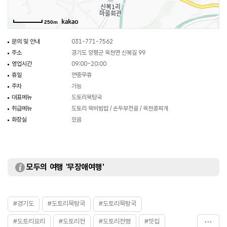
250m
문의 및 안내
031-771-7562
주소
경기도 양평군 옥천면 신복길 99
영업시간
09:00~20:00
휴일
연중무휴
주차
가능
대표메뉴
도토리묵탕국
취급메뉴
도토리 묵비빔밥 / 손두부전골 / 옥천콩찌개
화장실
있음
모두의 여행 '무장애여행'
#경기도
#도토리묵탕국
#도토리묵탕국
#도토리요리
#도토리전
#도토리전병
#맛집