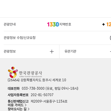
관광안내
지역번호
관광정보 수정/신규요청
관광정보
유관기관
(26464) 강원특별자치도 원주시 세계로 10
대표전화
033-738-3000 (유료, 평일 09시~18시)
사업자등록번호
202-81-50707
통신판매업신고
제2009-서울중구-1234호
이용 가이드
찾아오시는 길