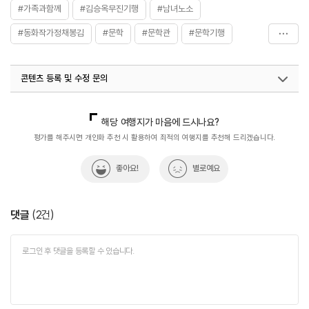
#가족과함께
#김승옥무진기행
#남녀노소
#동화작가정채봉김
#문학
#문학관
#문학기행
#문화시설
#소설
#소설가
#소설책
콘텐츠 등록 및 수정 문의
#순천가볼만한곳
#순천만정원
#순천문학
#순천문학관
#순천여행
#순천여행추천
국내디지털마케팅팀
033-813-3500
해당 여행지가 마음에 드시나요?
#순천여행코스
#아이와함께
#전남광주통합특별시_여행
평가를 해주시면 개인화 추천 시 활용하여 최적의 여행지를 추천해 드리겠습니다.
#전남광주통합특별시_여행지추천
#전시관
#전시실
좋아요!
별로예요
#전시작품
#전시품
댓글
(
2
건)