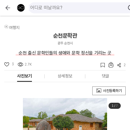
여행지
순천문학관
광주 순천시
순천 출신 문학인들의 생애와 문학 정신을 기리는 곳
3
2.7K
2
사진보기
상세정보
댓글
사진등록하기
1
/
7