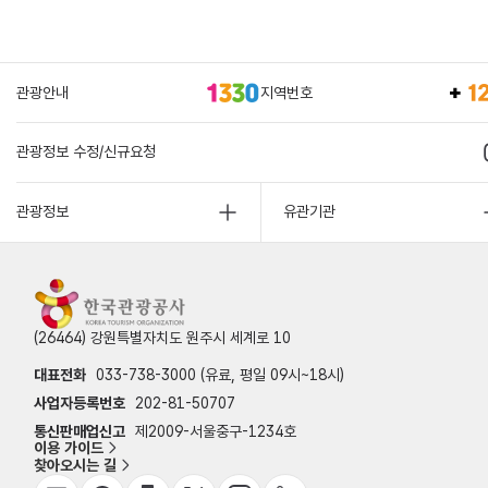
관광안내
지역번호
관광정보 수정/신규요청
관광정보
유관기관
(26464) 강원특별자치도 원주시 세계로 10
대표전화
033-738-3000 (유료, 평일 09시~18시)
사업자등록번호
202-81-50707
통신판매업신고
제2009-서울중구-1234호
이용 가이드
찾아오시는 길