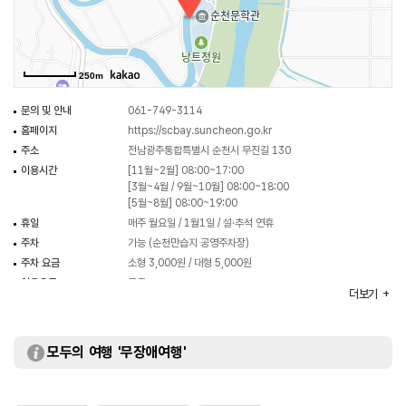
250m
문의 및 안내
061-749-3114
홈페이지
https://scbay.suncheon.go.kr
주소
전남광주통합특별시 순천시 무진길 130
이용시간
[11월~2월] 08:00~17:00
[3월~4월 / 9월~10월] 08:00~18:00
[5월~8월] 08:00~19:00
휴일
매주 월요일 / 1월1일 / 설·추석 연휴
주차
가능 (순천만습지 공영주차장)
주차 요금
소형 3,000원 / 대형 5,000원
이용요금
무료
더보기
주요시설
다목적관 / 김승옥관 / 정채봉관 / 추설당 등
화장실
있음(남/녀 구분)
모두의 여행 '무장애여행'